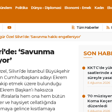
Gündem
Politika
Dünya – Diplomasi
Ekonomi – Emek
Kadın
Eko
Tüm Haberler
ür Özel Silivri’de: ‘Savunma hakkı engelleniyor’
ri’de: ‘Savunma
SON HAB
yor’
KKTC’de yüks
l, Silivri’de İstanbul Büyükşehir
saatlerinde 
nin Cumhurbaşkanı adayı Ekrem
süreyle yasa
5 Ağustos 2026
takip etmek üzere bulunduğu
 “Ekrem Başkan’ı haksızca
r, iftiralarla hem ona hem bütün
70 müzisyen
Koma Keçen 
er ve haysiyet cellatlığında
düzenledi
nmaya gelince kısıtlamaya
5 Ağustos 2026