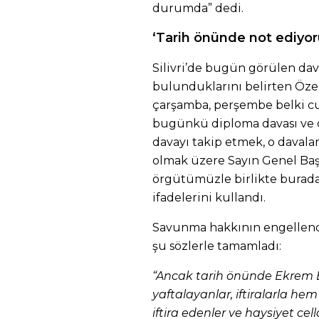
durumda” dedi.
‘Tarih önünde not ediyor
Silivri’de bugün görülen dav
bulunduklarını belirten Öz
çarşamba, perşembe belki c
bugünkü diploma davası ve ca
davayı takip etmek, o daval
olmak üzere Sayın Genel Başk
örgütümüzle birlikte buraday
ifadelerini kullandı.
Savunma hakkının engellendiğ
şu sözlerle tamamladı:
“Ancak tarih önünde Ekrem B
yaftalayanlar, iftiralarla 
iftira edenler ve haysiyet ce