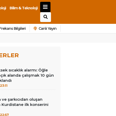
loji
Bilim & Teknoloji
Frekans Bilgileri
Canlı Yayın
ERLER
ek sıcaklık alarmı: Öğle
açık alanda çalışmak 10 gün
klandı
23:11
 ve şarkıcıdan oluşan
Kurdistane ilk konserini
22:57