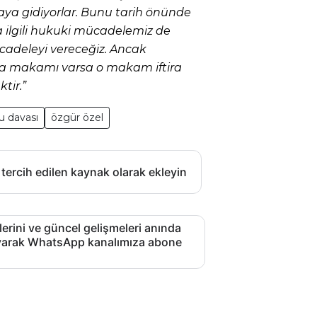
ya gidiyorlar. Bunu tarih önünde
a ilgili hukuki mücadelemiz de
adeleyi vereceğiz. Ancak
a makamı varsa o makam iftira
ir.”
 davası
özgür özel
 tercih edilen kaynak olarak ekleyin
lerini ve güncel gelişmeleri anında
layarak WhatsApp kanalımıza abone