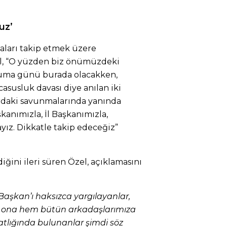
uz’
aları takip etmek üzere
el, “O yüzden biz önümüzdeki
uma günü burada olacakken,
susluk davası diye anılan iki
ardaki savunmalarında yanında
anımızla, İl Başkanımızla,
ız. Dikkatle takip edeceğiz”
ini ileri süren Özel, açıklamasını
aşkan’ı haksızca yargılayanlar,
hem ona hem bütün arkadaşlarımıza
llatlığında bulunanlar şimdi söz