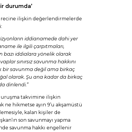
ir durumda’
recine ilişkin değerlendirmelerde
:
evizyonların iddianamede dahi yer
aname ile ilgili çarpıtmaları,
bazı iddialara yönelik olarak
vaplar sınırsız savunma hakkını
cek bir savunma değil ama birkaç
al olarak. Şu ana kadar da birkaç
a dinlendi.”
uruşma takvimine ilişkin
cak ne hikmetse ayın 9’u akşamüstü
emesiyle, kalan kişiler de
kan’ın son savunmayı yapma
nde savunma hakkı engellenir