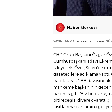
Haber Merkezi
YAYINLANMA:
GÜ
6 TEMMUZ 2026 11:46
CHP Grup Başkanı Özgür Özel,
Cumhurbaşkanı adayı Ekrem
izleyecek. Özel, Silivri’de 
gazetecilere açıklama yaptı
hatırlatarak “İBB davasında
mahkeme başkanının geçen h
basılmış gibi ‘Biz bu duruş
bitireceğiz’ diyerek yarattığ
kısıtlanması anlamına geliyor