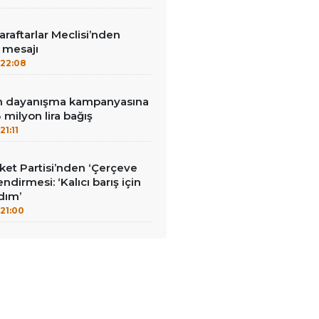
aftarlar Meclisi’nden
’ mesajı
22:08
nin dayanışma kampanyasına
milyon lira bağış
21:11
et Partisi’nden ‘Çerçeve
ndirmesi: ‘Kalıcı barış için
adım’
21:00