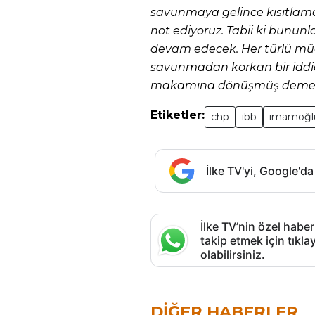
savunmaya gelince kısıtlama
not ediyoruz. Tabii ki bununl
devam edecek. Her türlü müc
savunmadan korkan bir iddi
makamına dönüşmüş demekt
Etiketler:
chp
ibb
imamoğlu
İlke TV'yi, Google'da
İlke TV’nin özel haber
takip etmek için tık
olabilirsiniz.
DIĞER HABERLER