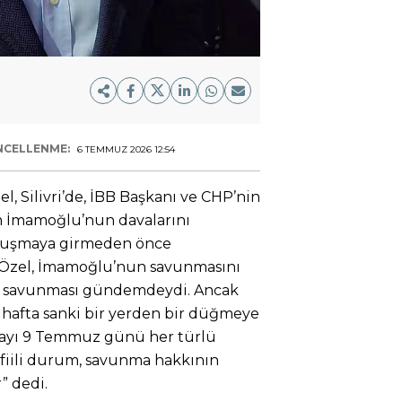
NCELLENME:
6 TEMMUZ 2026 12:54
 Silivri’de, İBB Başkanı ve CHP’nin
 İmamoğlu’nun davalarını
duruşmaya girmeden önce
. Özel, İmamoğlu’nun savunmasını
ki savunması gündemdeydi. Ancak
afta sanki bir yerden bir düğmeye
mayı 9 Temmuz günü her türlü
ı fiili durum, savunma hakkının
” dedi.