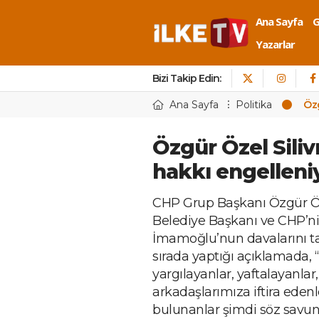
Ana Sayfa
Yazarlar
Bizi Takip Edin:
Ana Sayfa
Politika
Özg
Özgür Özel Siliv
hakkı engelleni
CHP Grup Başkanı Özgür Öze
Belediye Başkanı ve CHP’
İmamoğlu’nun davalarını 
sırada yaptığı açıklamada,
yargılayanlar, yaftalayanla
arkadaşlarımıza iftira edenl
bulunanlar şimdi söz savu