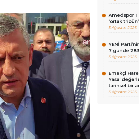
Amedspor Tar
‘ortak tribün
5 Ağustos 2026
YENİ Parti’
7 günde 283 
5 Ağustos 2026
Emekçi Harek
Yasa’ değerle
tarihsel bir 
5 Ağustos 2026