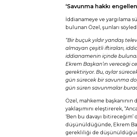
‘Savunma hakkı engellen
İddianameye ve yargılama sü
bulunan Özel, şunları söyledi
“Bir buçuk yıldır yandaş tel
almayan çeşitli iftiraları, iddi
iddianamenin içinde bulunan 
Ekrem Başkan’ın vereceği ce
gerektiriyor. Bu, aylar süre
gün sürecek bir savunma doğ
gün süren savunmalar burad
Özel, mahkeme başkanının d
yaklaşımını eleştirerek, “An
‘Ben bu davayı bitireceğim’ d
düşünüldüğünde, Ekrem Baş
gerekliliği de düşünüldüğü