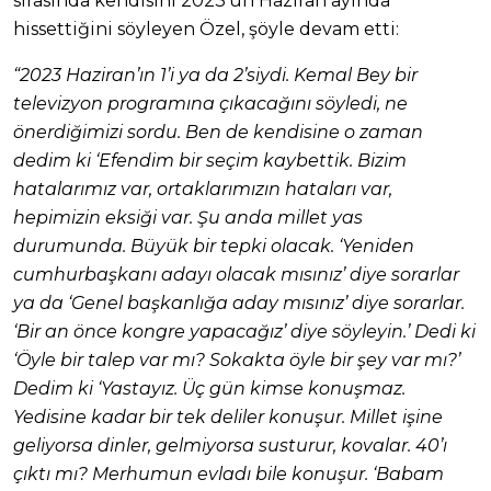
sırasında kendisini 2023’ün Haziran ayında
hissettiğini söyleyen Özel, şöyle devam etti:
“2023 Haziran’ın 1’i ya da 2’siydi. Kemal Bey bir
televizyon programına çıkacağını söyledi, ne
önerdiğimizi sordu. Ben de kendisine o zaman
dedim ki ‘Efendim bir seçim kaybettik. Bizim
hatalarımız var, ortaklarımızın hataları var,
hepimizin eksiği var. Şu anda millet yas
durumunda. Büyük bir tepki olacak. ‘Yeniden
cumhurbaşkanı adayı olacak mısınız’ diye sorarlar
ya da ‘Genel başkanlığa aday mısınız’ diye sorarlar.
‘Bir an önce kongre yapacağız’ diye söyleyin.’ Dedi ki
‘Öyle bir talep var mı? Sokakta öyle bir şey var mı?’
Dedim ki ‘Yastayız. Üç gün kimse konuşmaz.
Yedisine kadar bir tek deliler konuşur. Millet işine
geliyorsa dinler, gelmiyorsa susturur, kovalar. 40’ı
çıktı mı? Merhumun evladı bile konuşur. ‘Babam