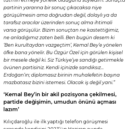
tatmin etmeye yönelik olduğunu söyledim. Sonuçta
partinin yararına bir sonuç çıkacaksa niye
görüşülmesin ama doğrudan değil, dolaylı ya da
tarafsız aracılar üzerinden sonuç alma ihtimali
varsa görüşülür. Bizim sonuçtan ne kastettiğimiz,
ne anladığımız zaten belli. Ben bugün desem ki
‘Ben kurultaydan vazgeçtim’, Kemal Bey’e yönelen
öfke bana yönelir. Bu Özgür Özel için görülen kişisel
bir mesele değil ki. Siz Türkiye’ye sandığı getirmekle
övünen partisiniz. Kendi içinizde sandıksız…
Erdoğan’ın; diplomasız birinin muhalefetin başına
mazbatasız bizini istemesi. Olacak iş değil yani.”
‘Kemal Bey’in bir akil pozisyona çekilmesi,
partide değişimin, umudun önünü açması
lazım’
Kılıçdaroğlu ile ilk yaptığı telefon görüşmesi