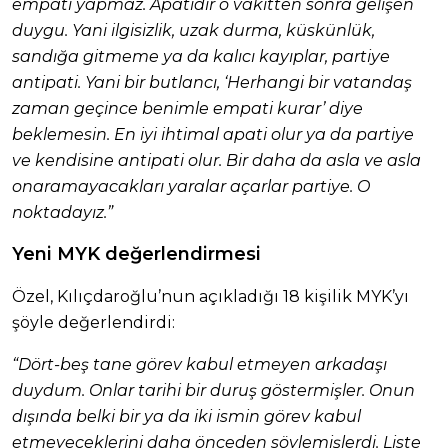
empati yapmaz. Apatidir o vakitten sonra gelişen
duygu. Yani ilgisizlik, uzak durma, küskünlük,
sandığa gitmeme ya da kalıcı kayıplar, partiye
antipati. Yani bir butlancı, ‘Herhangi bir vatandaş
zaman geçince benimle empati kurar’ diye
beklemesin. En iyi ihtimal apati olur ya da partiye
ve kendisine antipati olur. Bir daha da asla ve asla
onaramayacakları yaralar açarlar partiye. O
noktadayız.”
Yeni MYK değerlendirmesi
Özel, Kılıçdaroğlu’nun açıkladığı 18 kişilik MYK’yı
şöyle değerlendirdi:
“Dört-beş tane görev kabul etmeyen arkadaşı
duydum. Onlar tarihi bir duruş göstermişler. Onun
dışında belki bir ya da iki ismin görev kabul
etmeyeceklerini daha önceden söylemişlerdi. Liste