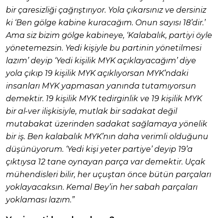
bir çaresizliği çağrıştırıyor. Yola çıkarsınız ve dersiniz
ki ‘Ben gölge kabine kuracağım. Onun sayısı 18’dir.’
Ama siz bizim gölge kabineye, ‘Kalabalık, partiyi öyle
yönetemezsin. Yedi kişiyle bu partinin yönetilmesi
lazım’ deyip ‘Yedi kişilik MYK açıklayacağım’ diye
yola çıkıp 19 kişilik MYK açıklıyorsan MYK’ndaki
insanları MYK yapmasan yanında tutamıyorsun
demektir. 19 kişilik MYK tedirginlik ve 19 kişilik MYK
bir al-ver ilişkisiyle, mutlak bir sadakat değil
mutabakat üzerinden sadakat sağlamaya yönelik
bir iş. Ben kalabalık MYK’nın daha verimli olduğunu
düşünüyorum. ‘Yedi kişi yeter partiye’ deyip 19’a
çıktıysa 12 tane oynayan parça var demektir. Uçak
mühendisleri bilir, her uçuştan önce bütün parçaları
yoklayacaksın. Kemal Bey’in her sabah parçaları
yoklaması lazım.”