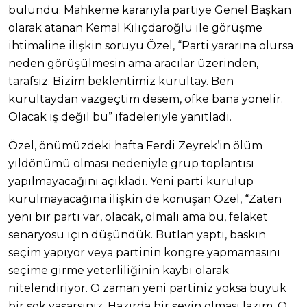
bulundu. Mahkeme kararıyla partiye Genel Başkan
olarak atanan Kemal Kılıçdaroğlu ile görüşme
ihtimaline ilişkin soruyu Özel, “Parti yararına olursa
neden görüşülmesin ama aracılar üzerinden,
tarafsız. Bizim beklentimiz kurultay. Ben
kurultaydan vazgeçtim desem, öfke bana yönelir.
Olacak iş değil bu” ifadeleriyle yanıtladı.
Özel, önümüzdeki hafta Ferdi Zeyrek’in ölüm
yıldönümü olması nedeniyle grup toplantısı
yapılmayacağını açıkladı. Yeni parti kurulup
kurulmayacağına ilişkin de konuşan Özel, “Zaten
yeni bir parti var, olacak, olmalı ama bu, felaket
senaryosu için düşündük. Butlan yaptı, baskın
seçim yapıyor veya partinin kongre yapmamasını
seçime girme yeterliliğinin kaybı olarak
nitelendiriyor. O zaman yeni partiniz yoksa büyük
bir şok yaşarsınız. Hazırda bir şeyin olması lazım. O