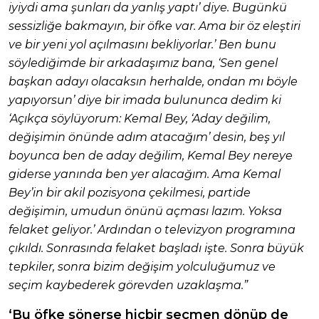
iyiydi ama şunları da yanlış yaptı’ diye. Bugünkü
sessizliğe bakmayın, bir öfke var. Ama bir öz eleştiri
ve bir yeni yol açılmasını bekliyorlar.’ Ben bunu
söylediğimde bir arkadaşımız bana, ‘Sen genel
başkan adayı olacaksın herhalde, ondan mı böyle
yapıyorsun’ diye bir imada bulununca dedim ki
‘Açıkça söylüyorum: Kemal Bey, ‘Aday değilim,
değişimin önünde adım atacağım’ desin, beş yıl
boyunca ben de aday değilim, Kemal Bey nereye
giderse yanında ben yer alacağım. Ama Kemal
Bey’in bir akil pozisyona çekilmesi, partide
değişimin, umudun önünü açması lazım. Yoksa
felaket geliyor.’ Ardından o televizyon programına
çıkıldı. Sonrasında felaket başladı işte. Sonra büyük
tepkiler, sonra bizim değişim yolculuğumuz ve
seçim kaybederek görevden uzaklaşma.”
‘Bu öfke sönerse hiçbir seçmen dönüp de