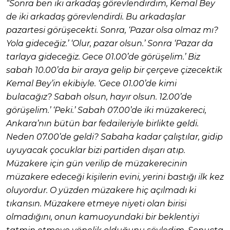
“Sonra ben iki arkadaş görevlendirdim, Kemal Bey
de iki arkadaş görevlendirdi. Bu arkadaşlar
pazartesi görüşecekti. Sonra, ‘Pazar olsa olmaz mı?
Yola gideceğiz.’ ‘Olur, pazar olsun.’ Sonra ‘Pazar da
tarlaya gideceğiz. Gece 01.00’de görüşelim.’ Biz
sabah 10.00’da bir araya gelip bir çerçeve çizecektik
Kemal Bey’in ekibiyle. ‘Gece 01.00’de kimi
bulacağız? Sabah olsun, hayır olsun. 12.00’de
görüşelim.’ ‘Peki.’ Sabah 07.00’de iki müzakereci,
Ankara’nın bütün bar fedaileriyle birlikte geldi.
Neden 07.00’de geldi? Sabaha kadar çalıştılar, gidip
uyuyacak çocuklar bizi partiden dışarı atıp.
Müzakere için gün verilip de müzakerecinin
müzakere edeceği kişilerin evini, yerini bastığı ilk kez
oluyordur. O yüzden müzakere hiç açılmadı ki
tıkansın. Müzakere etmeye niyeti olan birisi
olmadığını, onun kamuoyundaki bir beklentiyi