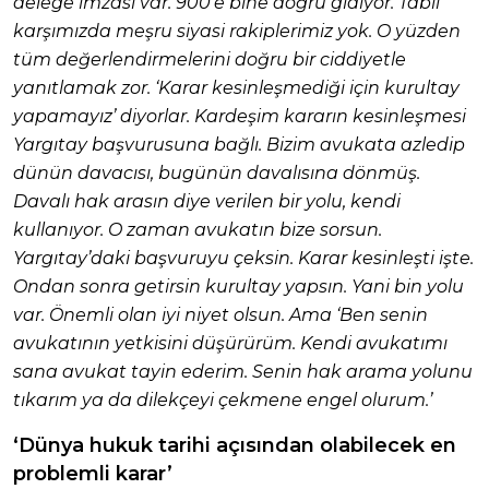
delege imzası var. 900’e bine doğru gidiyor. Tabii
karşımızda meşru siyasi rakiplerimiz yok. O yüzden
tüm değerlendirmelerini doğru bir ciddiyetle
yanıtlamak zor. ‘Karar kesinleşmediği için kurultay
yapamayız’ diyorlar. Kardeşim kararın kesinleşmesi
Yargıtay başvurusuna bağlı. Bizim avukata azledip
dünün davacısı, bugünün davalısına dönmüş.
Davalı hak arasın diye verilen bir yolu, kendi
kullanıyor. O zaman avukatın bize sorsun.
Yargıtay’daki başvuruyu çeksin. Karar kesinleşti işte.
Ondan sonra getirsin kurultay yapsın. Yani bin yolu
var. Önemli olan iyi niyet olsun. Ama ‘Ben senin
avukatının yetkisini düşürürüm. Kendi avukatımı
sana avukat tayin ederim. Senin hak arama yolunu
tıkarım ya da dilekçeyi çekmene engel olurum.’
‘Dünya hukuk tarihi açısından olabilecek en
problemli karar’