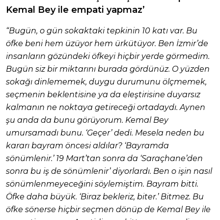
Kemal Bey ile empati yapmaz’
“Bugün, o gün sokaktaki tepkinin 10 katı var. Bu
öfke beni hem üzüyor hem ürkütüyor. Ben İzmir’de
insanların gözündeki öfkeyi hiçbir yerde görmedim.
Bugün siz bir miktarını burada gördünüz. O yüzden
sokağı dinlememek, duygu durumunu ölçmemek,
seçmenin beklentisine ya da eleştirisine duyarsız
kalmanın ne noktaya getireceği ortadaydı. Aynen
şu anda da bunu görüyorum. Kemal Bey
umursamadı bunu. ‘Geçer’ dedi. Mesela neden bu
kararı bayram öncesi aldılar? ‘Bayramda
sönümlenir.’ 19 Mart’tan sonra da ‘Saraçhane’den
sonra bu iş de sönümlenir’ diyorlardı. Ben o işin nasıl
sönümlenmeyeceğini söylemiştim. Bayram bitti.
Öfke daha büyük. ‘Biraz bekleriz, biter.’ Bitmez. Bu
öfke sönerse hiçbir seçmen dönüp de Kemal Bey ile