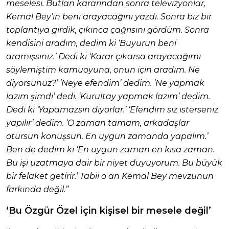
meselesi. Butlan kararından sonra televizyonlar,
Kemal Bey’in beni arayacağını yazdı. Sonra biz bir
toplantıya girdik, çıkınca çağrısını gördüm. Sonra
kendisini aradım, dedim ki ‘Buyurun beni
aramışsınız.’ Dedi ki ‘Karar çıkarsa arayacağımı
söylemiştim kamuoyuna, onun için aradım. Ne
diyorsunuz?’ ‘Neye efendim’ dedim. ‘Ne yapmak
lazım şimdi’ dedi. ‘Kurultay yapmak lazım’ dedim.
Dedi ki ‘Yapamazsın diyorlar.’ ‘Efendim siz isterseniz
yapılır’ dedim. ‘O zaman tamam, arkadaşlar
otursun konuşsun. En uygun zamanda yapalım.’
Ben de dedim ki ‘En uygun zaman en kısa zaman.
Bu işi uzatmaya dair bir niyet duyuyorum. Bu büyük
bir felaket getirir.’ Tabii o an Kemal Bey mevzunun
farkında değil.”
‘Bu Özgür Özel için kişisel bir mesele değil’