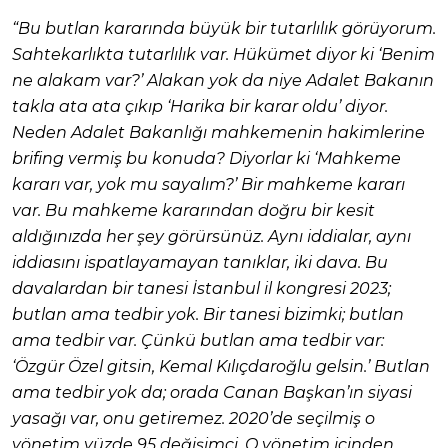
“Bu butlan kararında büyük bir tutarlılık görüyorum.
Sahtekarlıkta tutarlılık var. Hükümet diyor ki ‘Benim
ne alakam var?’ Alakan yok da niye Adalet Bakanın
takla ata ata çıkıp ‘Harika bir karar oldu’ diyor.
Neden Adalet Bakanlığı mahkemenin hakimlerine
brifing vermiş bu konuda? Diyorlar ki ‘Mahkeme
kararı var, yok mu sayalım?’ Bir mahkeme kararı
var. Bu mahkeme kararından doğru bir kesit
aldığınızda her şey görürsünüz. Aynı iddialar, aynı
iddiasını ispatlayamayan tanıklar, iki dava. Bu
davalardan bir tanesi İstanbul il kongresi 2023;
butlan ama tedbir yok. Bir tanesi bizimki; butlan
ama tedbir var. Çünkü butlan ama tedbir var:
‘Özgür Özel gitsin, Kemal Kılıçdaroğlu gelsin.’ Butlan
ama tedbir yok da; orada Canan Başkan’ın siyasi
yasağı var, onu getiremez. 2020’de seçilmiş o
yönetim yüzde 95 değişimci. O yönetim içinden