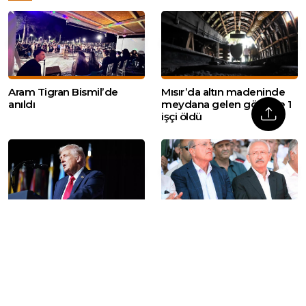
Aram Tigran Bismil’de
Mısır’da altın madeninde
anıldı
meydana gelen göçükte 1
işçi öldü
Trump: ‘İran’la
CHP’li İlhan Kesici:
müzakereleri ‘sessizce’
‘Oyumun rengi hayır’
yürütüyoruz’