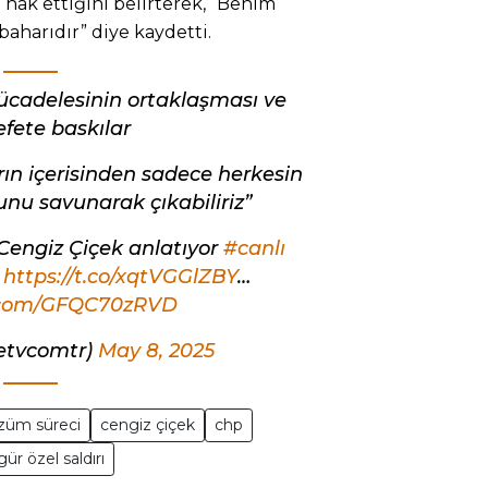
 hak ettiğini belirterek, “Benim
baharıdır” diye kaydetti.
cadelesinin ortaklaşması ve
fete baskılar
rın içerisinden sadece herkesin
u savunarak çıkabiliriz”
 Cengiz Çiçek anlatıyor
#canlı
:
https://t.co/xqtVGGlZBY
…
r.com/GFQC70zRVD
ketvcomtr)
May 8, 2025
züm süreci
cengiz çiçek
chp
ür özel saldırı