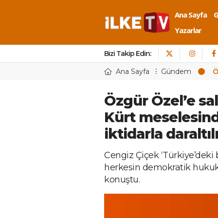
Ana Sayfa
Yazarlar
Bizi Takip Edin:
Ana Sayfa
Gündem
Ö
Özgür Özel’e sal
Kürt meselesin
iktidarla daraltı
Cengiz Çiçek ‘Türkiye’deki 
herkesin demokratik hukuku
konuştu.