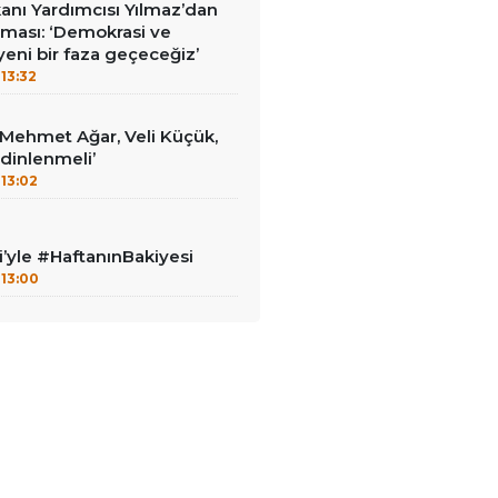
nı Yardımcısı Yılmaz’dan
laması: ‘Demokrasi ve
eni bir faza geçeceğiz’
13:32
 ‘Mehmet Ağar, Veli Küçük,
dinlenmeli’
13:02
i’yle #HaftanınBakiyesi
13:00