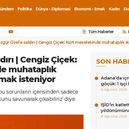
Gündem
Politika
Dünya – Diplomasi
Ekonomi – Emek
Kadın
Eko
Tüm Haberler
zgür Özel’e saldırı | Cengiz Çiçek: Kürt meselesinde muhataplık ikt
dırı | Cengiz Çiçek:
SON HAB
de muhataplık
lmak isteniyor
Adana’da içm
göçük: 1 işçi 
8 Ağustos 2026
bu sorunların içerisinden sadece
nu savunarak çıkabiliriz’ diye
IŞİD’in katlet
yıldönümünd
8 Ağustos 2026