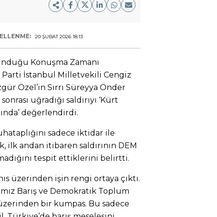
ELLENME:
20 ŞUBAT 2026 18:13
 sunduğu Konuşma Zamanı
arti İstanbul Milletvekili Cengiz
gür Özel’in Sırrı Süreyya Önder
sonrası uğradığı saldırıyı ‘Kürt
nda’ değerlendirdi.
uhataplığını sadece iktidar ile
k, ilk andan itibaren saldırının DEM
adığını tespit ettiklerini belirtti.
ıs üzerinden işin rengi ortaya çıktı.
ğımız Barış ve Demokratik Toplum
üzerinden bir kumpas. Bu sadece
l. Türkiye’de barış meselesini