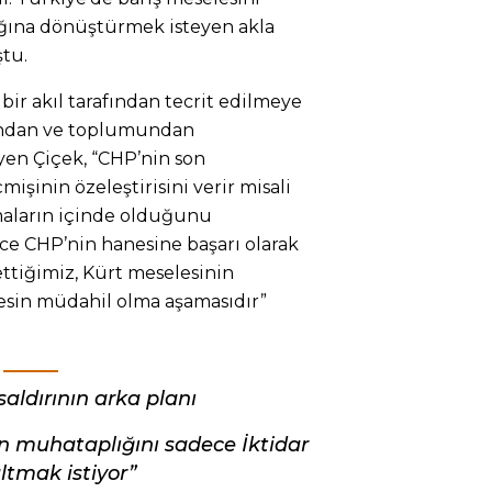
ına dönüştürmek isteyen akla
ştu.
bir akıl tarafından tecrit edilmeye
ısından ve toplumundan
iyen Çiçek, “CHP’nin son
şinin özeleştirisini verir misali
şmaların içinde olduğunu
ece CHP’nin hanesine başarı olarak
ettiğimiz, Kürt meselesinin
in müdahil olma aşamasıdır”
saldırının arka planı
nin muhataplığını sadece İktidar
altmak istiyor”