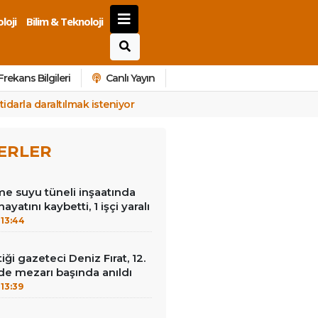
loji
Bilim & Teknoloji
Frekans Bilgileri
Canlı Yayın
idarla daraltılmak isteniyor
ERLER
e suyu tüneli inşaatında
hayatını kaybetti, 1 işçi yaralı
13:44
tiği gazeteci Deniz Fırat, 12.
e mezarı başında anıldı
13:39