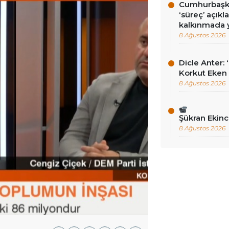
Cumhurbaşka
‘süreç’ açık
kalkınmada y
8 Ağustos 2026
Dicle Anter:
Korkut Eken 
8 Ağustos 2026
Şükran Ekinc
8 Ağustos 2026