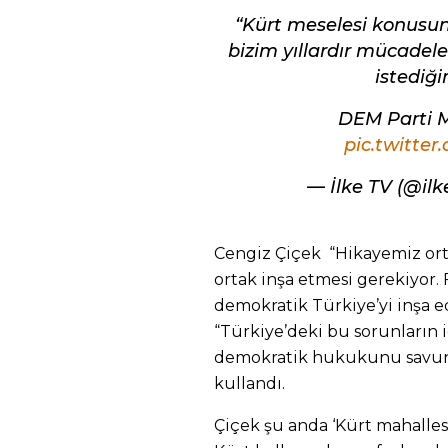
“Kürt meselesi konusun
bizim yıllardır mücadel
istediğ
DEM Parti M
pic.twitte
— İlke TV (@il
Cengiz Çiçek “Hikayemiz orta
ortak inşa etmesi gerekiyor. 
demokratik Türkiye’yi inşa 
“Türkiye’deki bu sorunların 
demokratik hukukunu savunar
kullandı.
Çiçek şu anda ‘Kürt mahalles