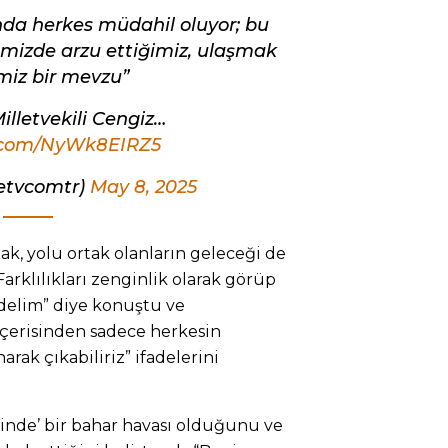
da herkes müdahil oluyor; bu
emizde arzu ettiğimiz, ulaşmak
imiz bir mevzu”
illetvekili Cengiz…
r.com/NyWk8EIRZ5
ketvcomtr)
May 8, 2025
k, yolu ortak olanların geleceği de
Farklılıkları zenginlik olarak görüp
edelim” diye konuştu ve
içerisinden sadece herkesin
ak çıkabiliriz” ifadelerini
inde’ bir bahar havası olduğunu ve