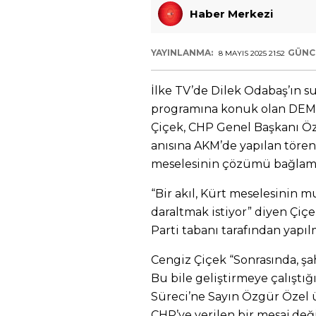
Haber Merkezi
YAYINLANMA:
GÜNC
8 MAYIS 2025 21:52
İlke TV’de Dilek Odabaş’ın
programına konuk olan DEM P
Çiçek, CHP Genel Başkanı Öz
anısına AKM’de yapılan tören 
meselesinin çözümü bağlamı
“Bir akıl, Kürt meselesinin m
daraltmak istiyor” diyen Çiçe
Parti tabanı tarafından yapılm
Cengiz Çiçek “Sonrasında, şah
Bu bile geliştirmeye çalıştı
Süreci’ne Sayın Özgür Özel 
CHP’ye verilen bir mesaj deği