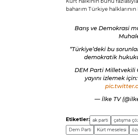
Kürt halkının bunu fazlasıyla
baharım Türkiye halklarının 
Barış ve Demokrasi mü
Muhale
“Türkiye’deki bu sorunla
demokratik hukukun
DEM Parti Milletvekili
yayını izlemek için
pic.twitte
— İlke TV (@il
Etiketler:
ak parti
çatışma çö
Dem Parti
Kürt meselesi
özg