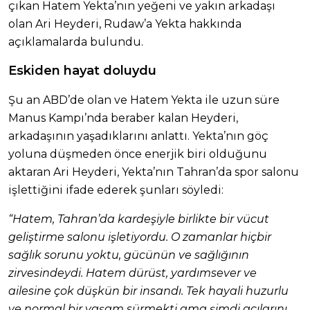
çıkan Hatem
Yekta’nın yeğeni ve yakın arkadaşı
olan Ari Heyderi, Rudaw’a Yekta hakkında
açıklamalarda bulundu.
Eskiden hayat doluydu
Şu an ABD’de olan ve Hatem Yekta ile uzun süre
Manus Kampı’nda beraber kalan Heyderi,
arkadaşının yaşadıklarını anlattı. Yekta’nın göç
yoluna düşmeden önce enerjik biri olduğunu
aktaran Ari Heyderi, Yekta’nın Tahran’da spor salonu
işlettiğini ifade ederek şunları söyledi:
“Hatem, Tahran’da kardeşiyle birlikte bir vücut
geliştirme salonu işletiyordu. O zamanlar hiçbir
sağlık sorunu yoktu, gücünün ve sağlığının
zirvesindeydi. Hatem dürüst, yardımsever ve
ailesine çok düşkün bir insandı. Tek hayali huzurlu
ve normal bir yaşam sürmekti ama şimdi acılarını