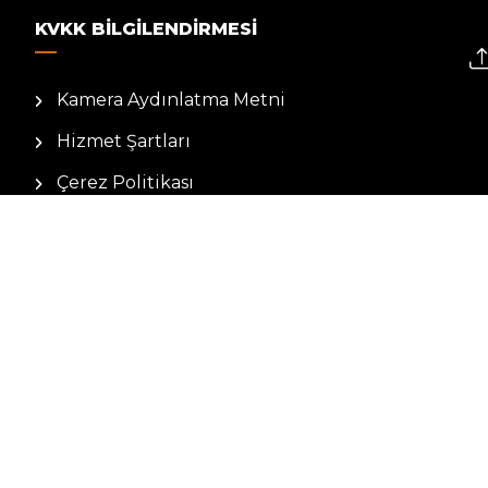
KVKK BILGILENDIRMESI
Kamera Aydınlatma Metni
Hizmet Şartları
Çerez Politikası
Müşteri Aydınlatma Metni
Kişisel Verileri Koruma Kanunu
Künye
İletişim
BIZE ULAŞIN
E-mail