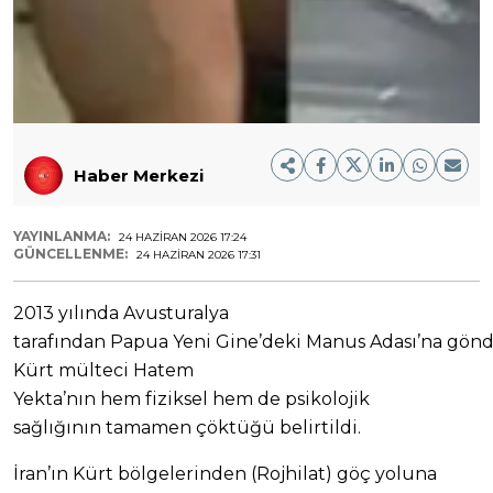
Haber Merkezi
YAYINLANMA:
24 HAZIRAN 2026 17:24
GÜNCELLENME:
24 HAZIRAN 2026 17:31
2013 yılında Avusturalya
tarafından
Papua
Yeni
Gine’deki
Manus
Adası’na
gönd
Kürt mülteci Hatem
Yekta’nın
hem
fiziksel
hem
de
psikolojik
sağlığının
tamamen
çöktüğü belirtildi.
İran’ın Kürt bölgelerinden (Rojhilat) göç yoluna