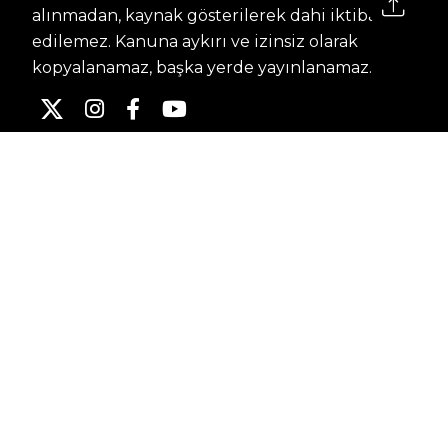
alınmadan, kaynak gösterilerek dahi iktibas
edilemez. Kanuna aykırı ve izinsiz olarak
kopyalanamaz, başka yerde yayınlanamaz.
HABERLER
Dünya – Diplomasi
Kültür Sanat
Ekonomi – Emek
Bilim & Teknoloji
Spor
KVKK BILGILENDIRMESI