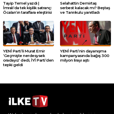
Tayip Temel yazdı |
Selahattin Demirtaş
İmralı’da tek kişilik satranç:
serbest kalacak mı? Beştaş
Öcalan’ın taraflara eleştirisi
ve Tanrıkulu yanıtladı
YENİ Parti’li Murat Emir
YENİ Parti’nin dayanışma
‘Geçmişte nerdesysek
kampanyasında bağış 300
oradayız’ dedi, İYİ Parti’den
milyon lirayı aştı
tepki geldi