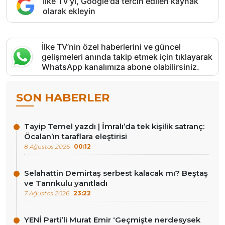
İlke TV'yi, Google'da tercih edilen kaynak
olarak ekleyin
İlke TV’nin özel haberlerini ve güncel
gelişmeleri anında takip etmek için tıklayarak
WhatsApp kanalımıza abone olabilirsiniz.
SON HABERLER
Tayip Temel yazdı | İmralı’da tek kişilik satranç:
Öcalan’ın taraflara eleştirisi
8 Ağustos 2026
00:12
Selahattin Demirtaş serbest kalacak mı? Beştaş
ve Tanrıkulu yanıtladı
7 Ağustos 2026
23:22
YENİ Parti’li Murat Emir ‘Geçmişte nerdesysek