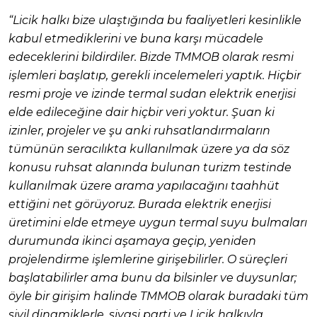
“Licik halkı bize ulaştığında bu faaliyetleri kesinlikle
kabul etmediklerini ve buna karşı mücadele
edeceklerini bildirdiler. Bizde TMMOB olarak resmi
işlemleri başlatıp, gerekli incelemeleri yaptık. Hiçbir
resmi proje ve izinde termal sudan elektrik enerjisi
elde edileceğine dair hiçbir veri yoktur. Şuan ki
izinler, projeler ve şu anki ruhsatlandırmaların
tümünün seracılıkta kullanılmak üzere ya da söz
konusu ruhsat alanında bulunan turizm testinde
kullanılmak üzere arama yapılacağını taahhüt
ettiğini net görüyoruz. Burada elektrik enerjisi
üretimini elde etmeye uygun termal suyu bulmaları
durumunda ikinci aşamaya geçip, yeniden
projelendirme işlemlerine girişebilirler. O süreçleri
başlatabilirler ama bunu da bilsinler ve duysunlar;
öyle bir girişim halinde TMMOB olarak buradaki tüm
sivil dinamiklerle, siyasi parti ve Licik halkıyla