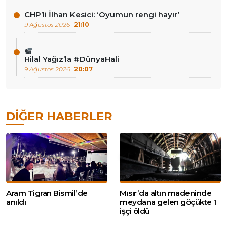
CHP’li İlhan Kesici: ‘Oyumun rengi hayır’
9 Ağustos 2026
21:10
Hilal Yağız’la #DünyaHali
9 Ağustos 2026
20:07
DIĞER HABERLER
Aram Tigran Bismil’de
Mısır’da altın madeninde
anıldı
meydana gelen göçükte 1
işçi öldü