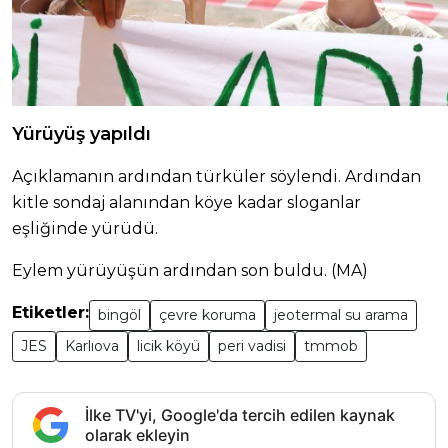
Yürüyüş yapıldı
Açıklamanın ardından türküler söylendi. Ardından
kitle sondaj alanından köye kadar sloganlar
eşliğinde yürüdü.
Eylem yürüyüşün ardından son buldu. (MA)
Etiketler:
bingöl
çevre koruma
jeotermal su arama
JES
Karlıova
licik köyü
peri vadisi
tmmob
İlke TV'yi, Google'da tercih edilen kaynak
olarak ekleyin