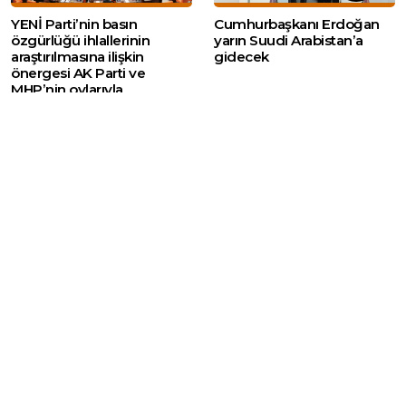
YENİ Parti’nin basın
Cumhurbaşkanı Erdoğan
özgürlüğü ihlallerinin
yarın Suudi Arabistan’a
araştırılmasına ilişkin
gidecek
önergesi AK Parti ve
MHP’nin oylarıyla
reddedildi
Web sitemizde yer alan haber içerikleri izin
alınmadan, kaynak gösterilerek dahi iktibas
edilemez. Kanuna aykırı ve izinsiz olarak
kopyalanamaz, başka yerde yayınlanamaz.