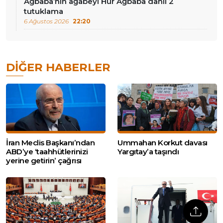
Ağbaba’nın ağabeyi Hür Ağbaba dahil 2
tutuklama
6 Ağustos 2026
22:20
DIĞER HABERLER
İran Meclis Başkanı’ndan
Ummahan Korkut davası
ABD’ye ‘taahhütlerinizi
Yargıtay’a taşındı
yerine getirin’ çağrısı