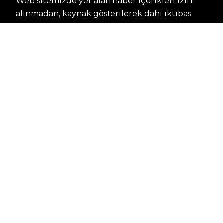
Web sitemizde yer alan haber içerikleri izin
alınmadan, kaynak gösterilerek dahi iktibas
edilemez. Kanuna aykırı ve izinsiz olarak
kopyalanamaz, başka yerde yayınlanamaz.
HABERLER
Dünya – Diplomasi
Kültür Sanat
Ekonomi – Emek
Bilim & Teknoloji
Spor
KVKK BILGILENDIRMESI