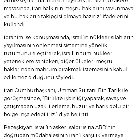
etmezse, İran da ihlal etmeyecektir. Biz müzakere
masasında, İran halkının meşru haklarını savunmaya
ve bu hakların takipçisi olmaya hazırız” ifadelerini
kullandı.
İbrahim ise konuşmasında, İsrail’in nükleer silahların
yayılmasının önlenmesi sistemine yönelik
tutumunu eleştirerek, İsrail’in tüm nükleer
yeteneklere sahipken, diğer ülkeleri meşru
haklarından mahrum bırakmak istemesinin kabul
edilemez olduğunu söyledi.
İran Cumhurbaşkanı, Umman Sultanı Bin Tarık ile
görüşmesinde, “Birlikte işbirliği yaparak, savaş ve
çatışmadan uzak, ilerleme, huzur ve barış dolu bir
bölge inşa edebiliriz.” diye belirtti.
Pezeşkiyan, İsrail’in askeri saldırısına ABD’nin
doğrudan müdahalesinin İran’ı karşılık vermeye