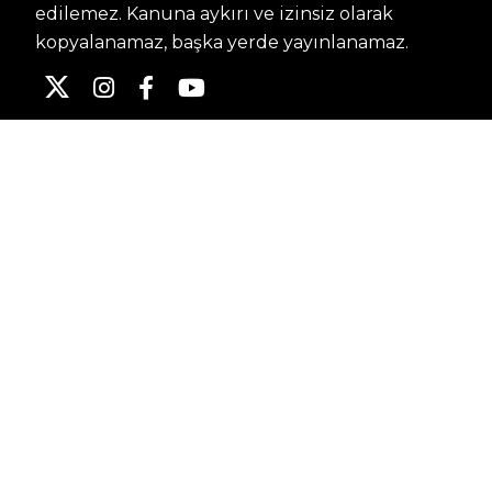
edilemez. Kanuna aykırı ve izinsiz olarak
kopyalanamaz, başka yerde yayınlanamaz.
HABERLER
Dünya – Diplomasi
Kültür Sanat
Ekonomi – Emek
Bilim & Teknoloji
Spor
KVKK BILGILENDIRMESI