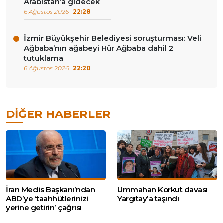
Arabistan’a gidecek
6 Ağustos 2026
22:28
İzmir Büyükşehir Belediyesi soruşturması: Veli
Ağbaba’nın ağabeyi Hür Ağbaba dahil 2
tutuklama
6 Ağustos 2026
22:20
DIĞER HABERLER
İran Meclis Başkanı’ndan
Ummahan Korkut davası
ABD’ye ‘taahhütlerinizi
Yargıtay’a taşındı
yerine getirin’ çağrısı