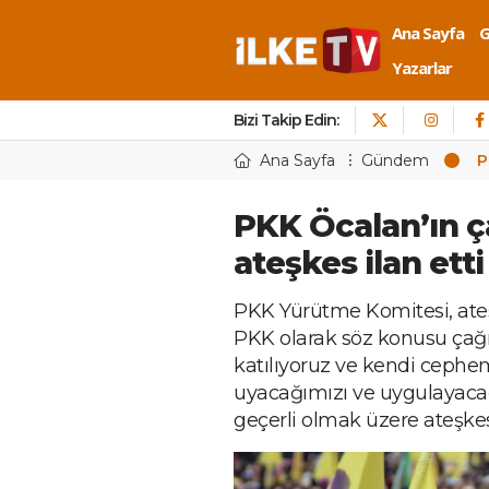
Ana Sayfa
Yazarlar
Bizi Takip Edin:
Ana Sayfa
Gündem
P
PKK Öcalan’ın ça
ateşkes ilan etti
PKK Yürütme Komitesi, ateşk
PKK olarak söz konusu çağrı
katılıyoruz ve kendi cephe
uyacağımızı ve uygulayaca
geçerli olmak üzere ateşkes