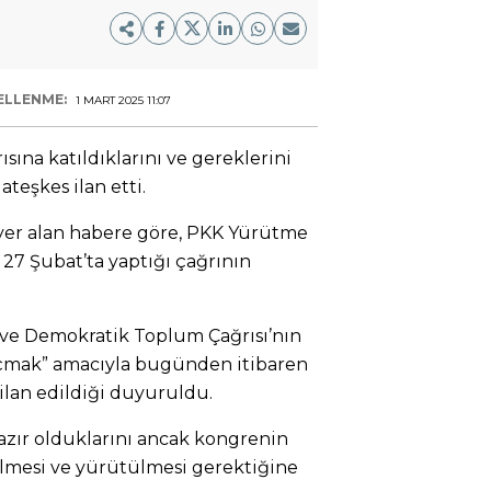
ELLENME:
1 MART 2025 11:07
sına katıldıklarını ve gereklerini
ateşkes ilan etti.
 yer alan habere göre, PKK Yürütme
 27 Şubat’ta yaptığı çağrının
 ve Demokratik Toplum Çağrısı’nın
çmak” amacıyla bugünden itibaren
ilan edildiği duyuruldu.
azır olduklarını ancak kongrenin
ilmesi ve yürütülmesi gerektiğine