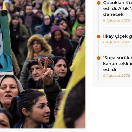
Çocukları Ko
edildi: Artık
denecek
8 Ağustos 2026
İlkay Çiçek 
8 Ağustos 2026
‘Suça sürükl
kanun teklif
edildi
8 Ağustos 2026