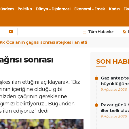
Gündem
Politika
Dünya – Diplomasi
Ekonomi – Emek
Kadın
Eko
Tüm Haberler
KK Öcalan’ın çağrısı sonrası ateşkes ilan etti
ğrısı sonrası
SON HAB
Gaziantep’te
es ilan ettiğini açıklayarak, “Biz
büyüklüğün
nın içeriğine olduğu gibi
9 Ağustos 2026
mizden çağrının gereklerine
ğımızı belirtiyoruz… Bugünden
Pazar günü h
 ilan ediyoruz” dedi.
iller belli old
9 Ağustos 2026