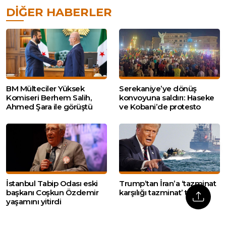
DIĞER HABERLER
BM Mülteciler Yüksek
Serekaniye’ye dönüş
Komiseri Berhem Salih,
konvoyuna saldırı: Haseke
Ahmed Şara ile görüştü
ve Kobani’de protesto
İstanbul Tabip Odası eski
Trump’tan İran’a ‘tazminat
başkanı Coşkun Özdemir
karşılığı tazminat’ talebi
yaşamını yitirdi