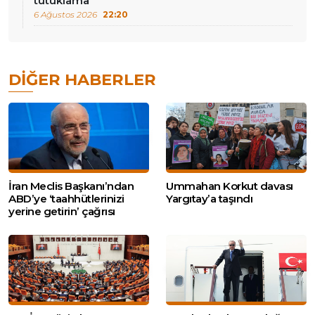
tutuklama
6 Ağustos 2026
22:20
DIĞER HABERLER
İran Meclis Başkanı’ndan
Ummahan Korkut davası
ABD’ye ‘taahhütlerinizi
Yargıtay’a taşındı
yerine getirin’ çağrısı