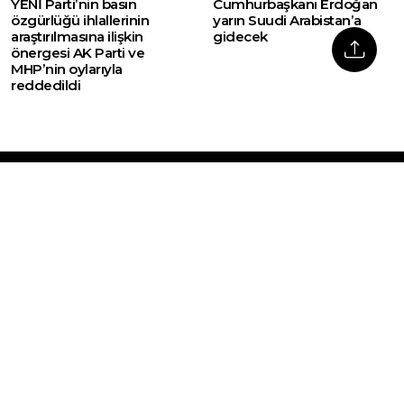
YENİ Parti’nin basın
Cumhurbaşkanı Erdoğan
özgürlüğü ihlallerinin
yarın Suudi Arabistan’a
araştırılmasına ilişkin
gidecek
önergesi AK Parti ve
MHP’nin oylarıyla
reddedildi
Web sitemizde yer alan haber içerikleri izin
alınmadan, kaynak gösterilerek dahi iktibas
edilemez. Kanuna aykırı ve izinsiz olarak
kopyalanamaz, başka yerde yayınlanamaz.