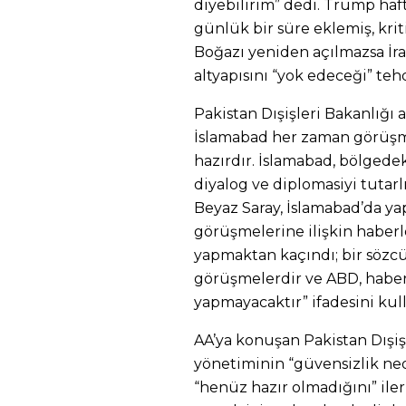
diyebilirim” dedi. Trump ha
günlük bir süre eklemiş, krit
Boğazı yeniden açılmazsa İran
altyapısını “yok edeceği” te
Pakistan Dışişleri Bakanlığı a
İslamabad her zaman görüşm
hazırdır. İslamabad, bölgedeki
diyalog ve diplomasiyi tutarl
Beyaz Saray, İslamabad’da yap
görüşmelerine ilişkin habe
yapmaktan kaçındı; bir sözcü
görüşmelerdir ve ABD, haber
yapmayacaktır” ifadesini kull
AA’ya konuşan Pakistan Dışişl
yönetiminin “güvensizlik ne
“henüz hazır olmadığını” iler