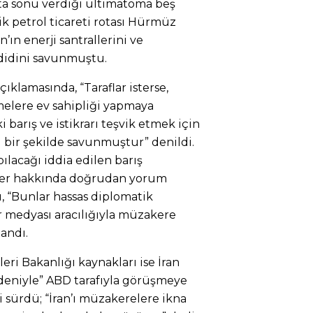
fta sonu verdiği ültimatoma beş
ik petrol ticareti rotası Hürmüz
’ın enerji santrallerini ve
hdidini savunmuştu.
çıklamasında, “Taraflar isterse,
elere ev sahipliği yapmaya
 barış ve istikrarı teşvik etmek için
ı bir şekilde savunmuştur” denildi.
ılacağı iddia edilen barış
rler hakkında doğrudan yorum
, “Bunlar hassas diplomatik
 medyası aracılığıyla müzakere
andı.
eri Bakanlığı kaynakları ise İran
deniyle” ABD tarafıyla görüşmeye
i sürdü; “İran’ı müzakerelere ikna