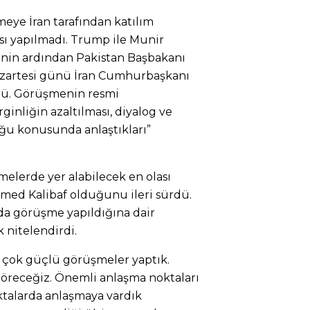
meye İran tarafından katılım
ası yapılmadı. Trump ile Munir
inin ardından Pakistan Başbakanı
zartesi günü İran Cumhurbaşkanı
tü. Görüşmenin resmi
rginliğin azaltılması, diyalog ve
uğu konusunda anlaştıkları”
şmelerde yer alabilecek en olası
ed Kalibaf olduğunu ileri sürdü.
ında görüşme yapıldığına dair
k nitelendirdi.
 çok güçlü görüşmeler yaptık.
göreceğiz. Önemli anlaşma noktaları
ktalarda anlaşmaya vardık