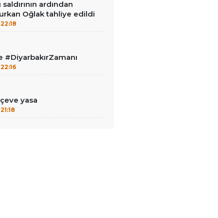
ı saldırının ardından
urkan Oğlak tahliye edildi
22:18
le #DiyarbakırZamanı
22:16
çeve yasa
21:18