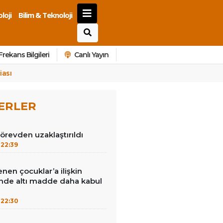
loji
Bilim & Teknoloji
Frekans Bilgileri
Canlı Yayın
iası
ERLER
görevden uzaklaştırıldı
22:39
enen çocuklar’a ilişkin
inde altı madde daha kabul
22:30