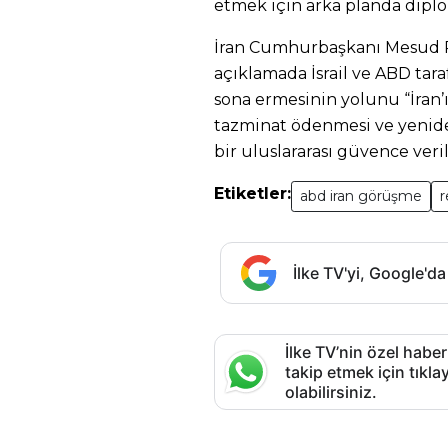
etmek için arka planda diplo
İran Cumhurbaşkanı Mesud P
açıklamada İsrail ve ABD taraf
sona ermesinin yolunu “İran’
tazminat ödenmesi ve yeni
bir uluslararası güvence veri
Etiketler:
abd iran görüşme
r
İlke TV'yi, Google'da
İlke TV’nin özel haber
takip etmek için tık
olabilirsiniz.