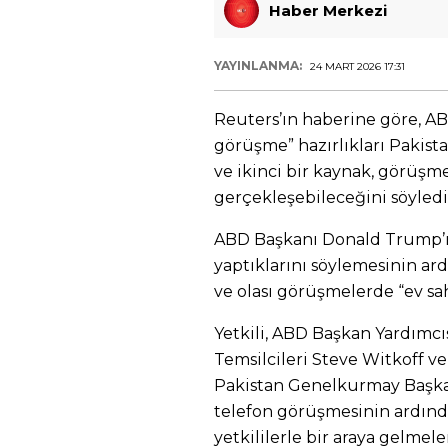
Haber Merkezi
YAYINLANMA:
24 MART 2026 17:31
Reuters’ın haberine göre, AB
görüşme” hazırlıkları Pakistan
ve ikinci bir kaynak, görüşm
gerçekleşebileceğini söyledi
ABD Başkanı Donald Trump’ın
yaptıklarını söylemesinin ar
ve olası görüşmelerde “ev sah
Yetkili, ABD Başkan Yardımcı
Temsilcileri Steve Witkoff v
Pakistan Genelkurmay Başkan
telefon görüşmesinin ardında
yetkililerle bir araya gelmele