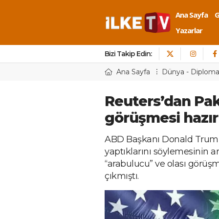
Ana Sayfa
Yazarlar
Bizi Takip Edin:
Ana Sayfa
Dünya - Diploma
Reuters’dan Pak
görüşmesi hazırl
ABD Başkanı Donald Trump’ı
yaptıklarını söylemesinin a
“arabulucu” ve olası görüşm
çıkmıştı.