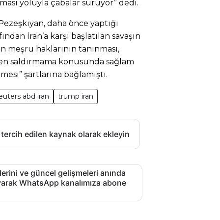
masi yoluyla çabalar sürüyor” dedi.
ezeşkiyan, daha önce yaptığı
ından İran’a karşı başlatılan savaşın
ın meşru haklarının tanınması,
den saldırmama konusunda sağlam
lmesi” şartlarına bağlamıştı.
euters abd iran
trump iran
 tercih edilen kaynak olarak ekleyin
lerini ve güncel gelişmeleri anında
layarak WhatsApp kanalımıza abone