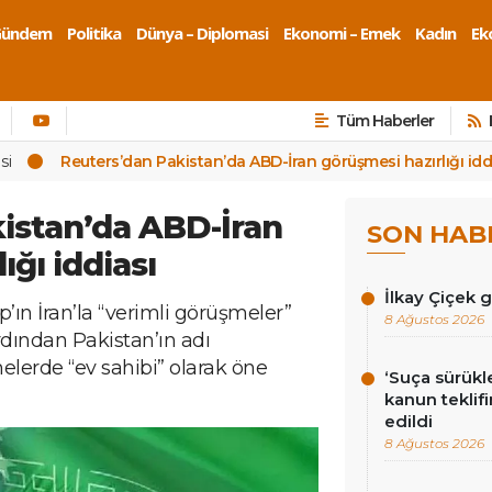
Gündem
Politika
Dünya – Diplomasi
Ekonomi – Emek
Kadın
Eko
Tüm Haberler
si
Reuters’dan Pakistan’da ABD-İran görüşmesi hazırlığı idd
istan’da ABD-İran
SON HAB
ığı iddiası
İlkay Çiçek 
n İran’la “verimli görüşmeler”
8 Ağustos 2026
rdından Pakistan’ın adı
elerde “ev sahibi” olarak öne
‘Suça sürükl
kanun teklif
edildi
8 Ağustos 2026