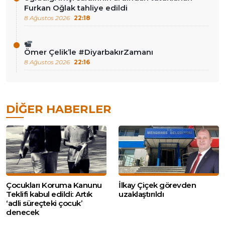
Furkan Oğlak tahliye edildi
8 Ağustos 2026
22:18
Ömer Çelik’le #DiyarbakırZamanı
8 Ağustos 2026
22:16
DIĞER HABERLER
Çocukları Koruma Kanunu
İlkay Çiçek görevden
Teklifi kabul edildi: Artık
uzaklaştırıldı
‘adli süreçteki çocuk’
denecek