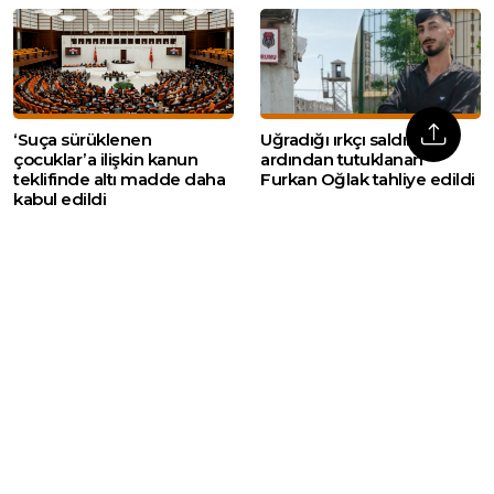
‘Suça sürüklenen
Uğradığı ırkçı saldırının
çocuklar’a ilişkin kanun
ardından tutuklanan
teklifinde altı madde daha
Furkan Oğlak tahliye edildi
kabul edildi
Web sitemizde yer alan haber içerikleri izin
alınmadan, kaynak gösterilerek dahi iktibas
edilemez. Kanuna aykırı ve izinsiz olarak