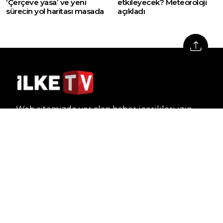
‘Çerçeve yasa’ ve yeni
etkileyecek? Meteoroloji
sürecin yol haritası masada
açıkladı
Web sitemizde yer alan haber içerikleri izin
alınmadan, kaynak gösterilerek dahi iktibas
edilemez. Kanuna aykırı ve izinsiz olarak
kopyalanamaz, başka yerde yayınlanamaz.
HABERLER