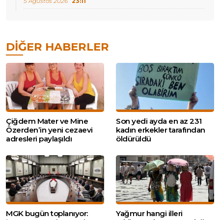
5 Ağustos 2026
23:11
DIĞER HABERLER
Çiğdem Mater ve Mine
Son yedi ayda en az 231
Özerden’in yeni cezaevi
kadın erkekler tarafından
adresleri paylaşıldı
öldürüldü
MGK bugün toplanıyor:
Yağmur hangi illeri