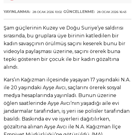
YAYINLANMA:
GÜNCELLENME:
28 OCAK 2026 10:02
28 OCAK 2026 16:43
Şam güçlerinin Kuzey ve Doğu Suriye’ye saldırısı
sırasında, bu gruplara üye birinin katledilen bir
kadın savaşçının örülmüş saçını keserek bunu bir
videoyla paylaşması üzerine, saçını örerek buna
tepki gösteren bir çocuk ile bir kadın gözaltına
alındı.
Kars’ın Kağızman ilçesinde yaşayan 17 yaşındaki N.A.
ile 20 yaşındaki Ayşe Avcı, saçlarını örerek sosyal
medya hesaplarında yayınladı. Bunun üzerine
öğlen saatlerinde Ayşe Avcı’nın yaşadığı aile evi
jandarmalar tarafından, iş yeri ise polisler tarafından
basıldı. Baskında ev ve işyerleri dağıtılırken,
gözaltına alınan Ayşe Avcı ile N.A. Kağızman İlçe
Emniyet Müdürlüğü’ne götürüldü. (MA)