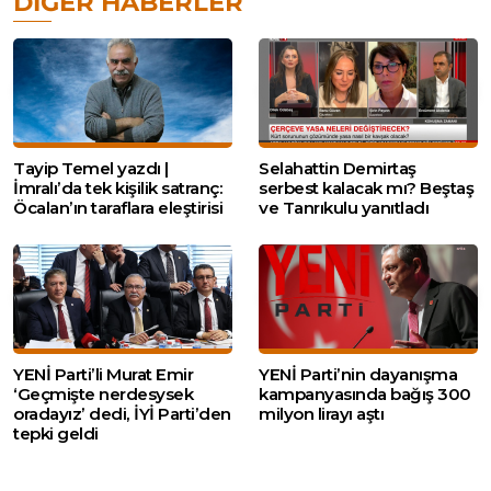
DIĞER HABERLER
Tayip Temel yazdı |
Selahattin Demirtaş
İmralı’da tek kişilik satranç:
serbest kalacak mı? Beştaş
Öcalan’ın taraflara eleştirisi
ve Tanrıkulu yanıtladı
YENİ Parti’li Murat Emir
YENİ Parti’nin dayanışma
‘Geçmişte nerdesysek
kampanyasında bağış 300
oradayız’ dedi, İYİ Parti’den
milyon lirayı aştı
tepki geldi