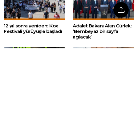
12 yıl sonra yeniden: Kox
Adalet Bakanı Akın Gürlek:
Festivali yürüyüşle başladı
‘Bembeyaz bir sayfa
açılacak’
AHBAP Derneği’ne kayyım
Feti Yıldız’dan IRA ve FARC
atandı
örnekli ‘geçiş dönemi’
mesajı