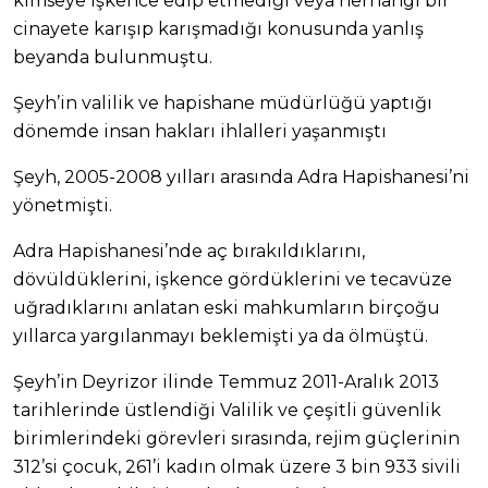
kimseye işkence edip etmediği veya herhangi bir
cinayete karışıp karışmadığı konusunda yanlış
beyanda bulunmuştu.
Şeyh’in valilik ve hapishane müdürlüğü yaptığı
dönemde insan hakları ihlalleri yaşanmıştı
Şeyh, 2005-2008 yılları arasında Adra Hapishanesi’ni
yönetmişti.
Adra Hapishanesi’nde aç bırakıldıklarını,
dövüldüklerini, işkence gördüklerini ve tecavüze
uğradıklarını anlatan eski mahkumların birçoğu
yıllarca yargılanmayı beklemişti ya da ölmüştü.
Şeyh’in Deyrizor ilinde Temmuz 2011-Aralık 2013
tarihlerinde üstlendiği Valilik ve çeşitli güvenlik
birimlerindeki görevleri sırasında, rejim güçlerinin
312’si çocuk, 261’i kadın olmak üzere 3 bin 933 sivili