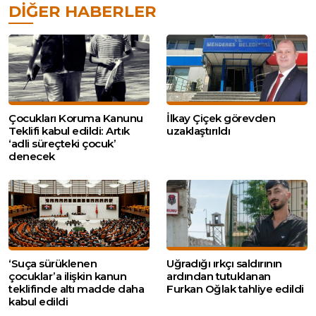
DIĞER HABERLER
Çocukları Koruma Kanunu
İlkay Çiçek görevden
Teklifi kabul edildi: Artık
uzaklaştırıldı
‘adli süreçteki çocuk’
denecek
‘Suça sürüklenen
Uğradığı ırkçı saldırının
çocuklar’a ilişkin kanun
ardından tutuklanan
teklifinde altı madde daha
Furkan Oğlak tahliye edildi
kabul edildi