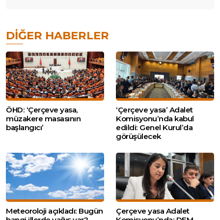
DIĞER HABERLER
ÖHD: ‘Çerçeve yasa,
‘Çerçeve yasa’ Adalet
müzakere masasının
Komisyonu’nda kabul
başlangıcı’
edildi: Genel Kurul’da
görüşülecek
Meteoroloji açıkladı: Bugün
Çerçeve yasa Adalet
hangi illerde yağış var?
Komisyonu’nda: DEM