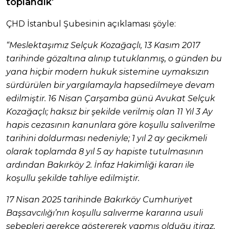
toplandık’
ÇHD İstanbul Şubesinin açıklaması şöyle:
“Meslektaşımız Selçuk Kozağaçlı, 13 Kasım 2017
tarihinde gözaltına alınıp tutuklanmış, o günden bu
yana hiçbir modern hukuk sistemine uymaksızın
sürdürülen bir yargılamayla hapsedilmeye devam
edilmiştir. 16 Nisan Çarşamba günü Avukat Selçuk
Kozağaçlı; haksız bir şekilde verilmiş olan 11 Yıl 3 Ay
hapis cezasının kanunlara göre koşullu salıverilme
tarihini doldurması nedeniyle; 1 yıl 2 ay gecikmeli
olarak toplamda 8 yıl 5 ay hapiste tutulmasının
ardından Bakırköy 2. İnfaz Hakimliği kararı ile
koşullu şekilde tahliye edilmiştir.
17 Nisan 2025 tarihinde Bakırköy Cumhuriyet
Başsavcılığı’nın koşullu salıverme kararına usuli
sebepleri gerekçe göstererek yapmış olduğu itiraz,