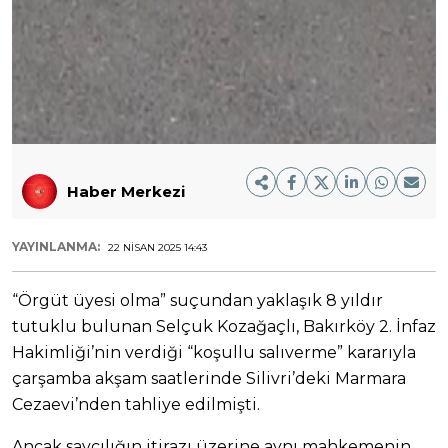
Haber Merkezi
YAYINLANMA:
22 NISAN 2025 14:43
“Örgüt üyesi olma” suçundan yaklaşık 8 yıldır
tutuklu bulunan Selçuk Kozağaçlı, Bakırköy 2. İnfaz
Hakimliği’nin verdiği “koşullu salıverme” kararıyla
çarşamba akşam saatlerinde Silivri’deki Marmara
Cezaevi’nden tahliye edilmişti.
Ancak savcılığın itirazı üzerine aynı mahkemenin