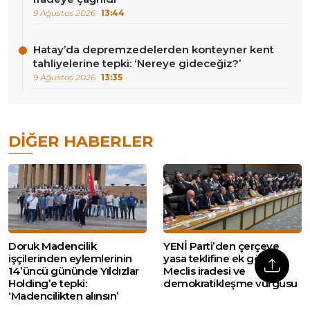
9 Ağustos 2026
13:44
Hatay’da depremzedelerden konteyner kent
tahliyelerine tepki: ‘Nereye gideceğiz?’
9 Ağustos 2026
13:35
DIĞER HABERLER
Doruk Madencilik
YENİ Parti’den çerçeve
işçilerinden eylemlerinin
yasa teklifine ek görüş:
14’üncü gününde Yıldızlar
Meclis iradesi ve
Holding’e tepki:
demokratikleşme vurgusu
‘Madencilikten alınsın’