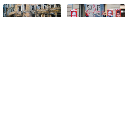
Rusya’dan Ukrayna’ya yeni
İran’da idamlara tepki
saldırılar: Odesa’da tarihi
gösteren yaklaşık 100 kişi
merkez hasar gördü, 2
ifadeye çağrıldı
yerleşim ele geçirildi
Web sitemizde yer alan haber içerikleri izin
alınmadan, kaynak gösterilerek dahi iktibas
edilemez. Kanuna aykırı ve izinsiz olarak