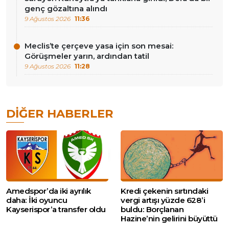
genç gözaltına alındı
9 Ağustos 2026
11:36
Meclis’te çerçeve yasa için son mesai:
Görüşmeler yarın, ardından tatil
9 Ağustos 2026
11:28
DIĞER HABERLER
Amedspor’da iki ayrılık
Kredi çekenin sırtındaki
daha: İki oyuncu
vergi artışı yüzde 628’i
Kayserispor’a transfer oldu
buldu: Borçlanan
Hazine’nin gelirini büyüttü