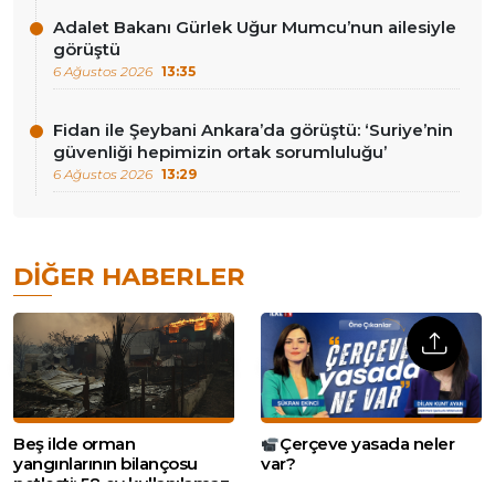
Adalet Bakanı Gürlek Uğur Mumcu’nun ailesiyle
görüştü
6 Ağustos 2026
13:35
Fidan ile Şeybani Ankara’da görüştü: ‘Suriye’nin
güvenliği hepimizin ortak sorumluluğu’
6 Ağustos 2026
13:29
DIĞER HABERLER
Beş ilde orman
Çerçeve yasada neler
yangınlarının bilançosu
var?
netleşti: 58 ev kullanılamaz