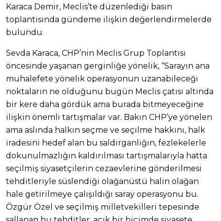
Karaca Demir, Meclis’te düzenlediği basın
toplantısında gündeme ilişkin değerlendirmelerde
bulundu.
Sevda Karaca, CHP’nin Meclis Grup Toplantısı
öncesinde yaşanan gerginliğe yönelik, “Sarayın ana
muhalefete yönelik operasyonun uzanabileceği
noktaların ne olduğunu bugün Meclis çatısı altında
bir kere daha gördük ama burada bitmeyeceğine
ilişkin önemli tartışmalar var. Bakın CHP’ye yönelen
ama aslında halkın seçme ve seçilme hakkını, halk
iradesini hedef alan bu saldırganlığın, fezlekelerle
dokunulmazlığın kaldırılması tartışmalarıyla hatta
seçilmiş siyasetçilerin cezaevlerine gönderilmesi
tehditleriyle süslendiği olağanüstü halin olağan
hale getirilmeye çalışıldığı saray operasyonu bu.
Özgür Özel ve seçilmiş milletvekilleri tepesinde
sallanan bu tehditler, açık bir biçimde siyasete