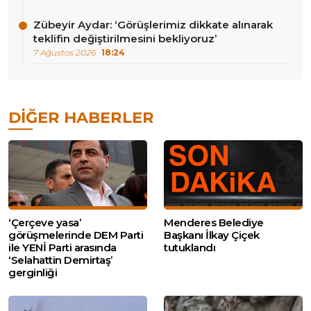
Zübeyir Aydar: ‘Görüşlerimiz dikkate alınarak
teklifin değiştirilmesini bekliyoruz’
7 Ağustos 2026
18:24
DIĞER HABERLER
‘Çerçeve yasa’
Menderes Belediye
görüşmelerinde DEM Parti
Başkanı İlkay Çiçek
ile YENİ Parti arasında
tutuklandı
‘Selahattin Demirtaş’
gerginliği