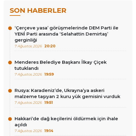
SON HABERLER
‘Çerçeve yasa’ görüşmelerinde DEM Parti ile
YENİ Parti arasında ‘Selahattin Demirtaş’
gerginliği
7 Ağustos 2026
20:20
Menderes Belediye Başkanı İlkay Çiçek
tutuklandı
7 Ağustos 2026
19:59
Rusya: Karadeniz’de, Ukrayna’ya askeri
malzeme taşıyan 2 kuru yük gemisini vurduk
7 Ağustos 2026
19:51
Hakkari’de dağ keçilerini öldürmek için ihale
açıldı
7 Ağustos 2026
19:14