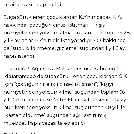
hapis cezası talep edildi.
Suça sürüklenen çocuklardan K.A’nın babası K.A.
hakkında “çocuğun cinsel istismarı”, “kişiyi
hürriyetinden yoksun kılma” suçlarından toplam 28
yıl 6 ay, anne B.Y’nin birlikte yaşadığı S.Ö. hakkında
da “suçu bildirmeme, gizleme” suçundan 1 yıl 6 ay
hapis istendi.
Tekirdağ 3. Ağır Ceza Mahkemesince kabul edilen
iddianamede de suça sürüklenen çocuklardan G.K.
için “çocuğun nitelikli cinsel istismarı”, “kişiyi
hürriyetinden yoksun kılma” suçundan toplam 66
yıl, K.A. hakkında ise “nitelikli cinsel istismar”, “kişiyi
hürriyetinden yoksun kılma” suçlarından 48 yıl ile
“kasten öldürme” suçundan ağırlaştırılmış
müebbet hapis cezası talep edildi.