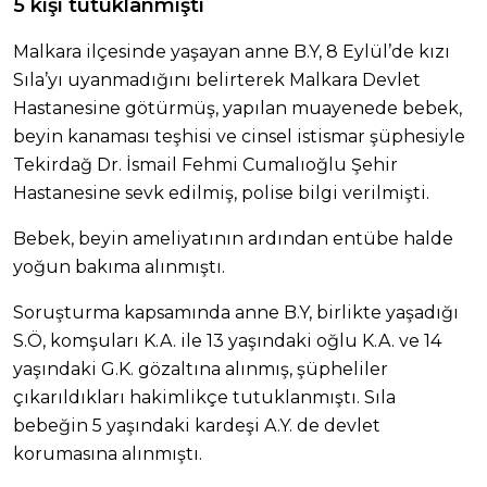
5 kişi tutuklanmıştı
Malkara ilçesinde yaşayan anne B.Y, 8 Eylül’de kızı
Sıla’yı uyanmadığını belirterek Malkara Devlet
Hastanesine götürmüş, yapılan muayenede bebek,
beyin kanaması teşhisi ve cinsel istismar şüphesiyle
Tekirdağ Dr. İsmail Fehmi Cumalıoğlu Şehir
Hastanesine sevk edilmiş, polise bilgi verilmişti.
Bebek, beyin ameliyatının ardından entübe halde
yoğun bakıma alınmıştı.
Soruşturma kapsamında anne B.Y, birlikte yaşadığı
S.Ö, komşuları K.A. ile 13 yaşındaki oğlu K.A. ve 14
yaşındaki G.K. gözaltına alınmış, şüpheliler
çıkarıldıkları hakimlikçe tutuklanmıştı. Sıla
bebeğin 5 yaşındaki kardeşi A.Y. de devlet
korumasına alınmıştı.