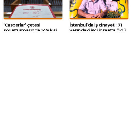
‘Casperlar’ çetesi
İstanbul’da iş cinayeti: 71
soruşturmasında 149 kişi
yaşındaki işçi inşaatta öldü
hakkında yeni dava
Web sitemizde yer alan haber içerikleri izin
alınmadan, kaynak gösterilerek dahi iktibas
edilemez. Kanuna aykırı ve izinsiz olarak
kopyalanamaz, başka yerde yayınlanamaz.