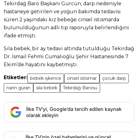
Tekirdağ Baro Başkanı Gürcün, darp nedeniyle
hastaneye getirilen ve yoğun bakımda tedavisi
süren 2 yaşındaki kız bebeğe cinsel istismarda
bulunulduğunun adli tıp raporuyla belirlendiğini
ifade etmişti.
Sıla bebek, bir ay tedavi altında tutulduğu Tekirdağ
Dr. İsmail Fehmi Cumalıoğlu Şehir Hastanesinde 7
Ekim’de hayatını kaybetmişti.
Etiketler:
bebek işkence
cinsel istismar
çocuk darp
narin güran
sıla bebek
Tekirdağ Barosu
İlke TV'yi, Google'da tercih edilen kaynak
olarak ekleyin
İlke TV’nin özel haberlerini ve güncel