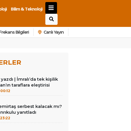
loji
Bilim & Teknoloji
Frekans Bilgileri
Canlı Yayın
ERLER
azdı | İmralı’da tek kişilik
n’ın taraflara eleştirisi
00:12
emirtaş serbest kalacak mı?
nrıkulu yanıtladı
23:22