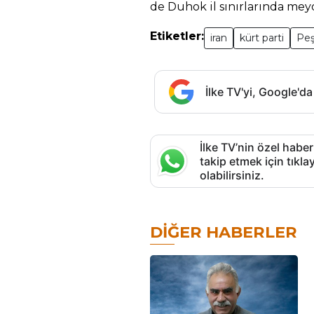
de Duhok il sınırlarında me
Etiketler:
iran
kürt parti
Pe
İlke TV'yi, Google'da
İlke TV’nin özel haber
takip etmek için tık
olabilirsiniz.
DIĞER HABERLER