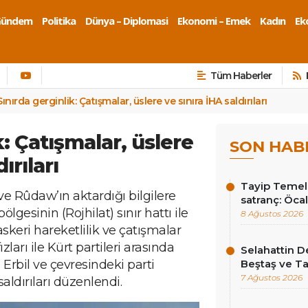
Gündem
Politika
Dünya – Diplomasi
Ekonomi – Emek
Kadın
Eko
Tüm Haberler
Sınırda gerginlik: Çatışmalar, üslere ve sınıra İHA saldırıları
k: Çatışmalar, üslere
SON HAB
ırıları
Tayip Temel y
 Rûdaw’ın aktardığı bilgilere
satranç: Öcala
ölgesinin (Rojhilat) sınır hattı ile
8 Ağustos 2026
skeri hareketlilik ve çatışmalar
ları ile Kürt partileri arasında
Selahattin D
 Erbil ve çevresindeki parti
Beştaş ve Ta
7 Ağustos 2026
aldırıları düzenlendi.