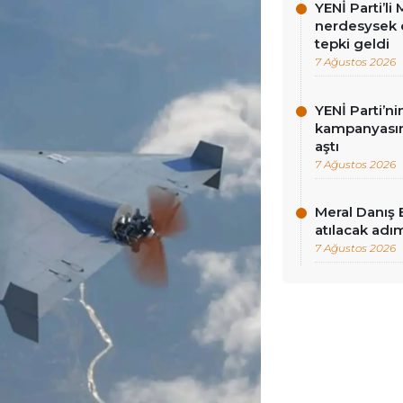
YENİ Parti’l
nerdesysek o
tepki geldi
7 Ağustos 2026
YENİ Parti’n
kampanyasınd
aştı
7 Ağustos 2026
Meral Danış 
atılacak adım
7 Ağustos 2026