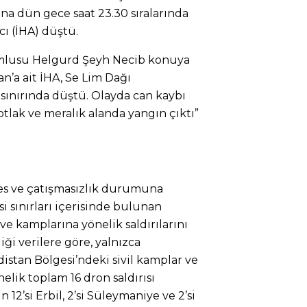
ana dün gece saat 23.30 sıralarında
acı (İHA) düştü.
umlusu Helgurd Şeyh Necib konuya
ran’a ait İHA, Se Lim Dağı
 sınırında düştü. Olayda can kaybı
lak ve meralık alanda yangın çıktı”
şkes ve çatışmasızlık durumuna
i sınırları içerisinde bulunan
 ve kamplarına yönelik saldırılarını
ği verilere göre, yalnızca
istan Bölgesi’ndeki sivil kamplar ve
nelik toplam 16 dron saldırısı
n 12’si Erbil, 2’si Süleymaniye ve 2’si