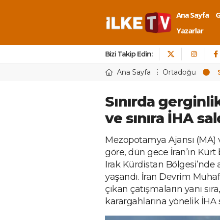
Ana Sayfa
Yazarlar
Bizi Takip Edin:
Ana Sayfa
Ortadoğu
Sınırda gerginli
ve sınıra İHA sald
Mezopotamya Ajansı (MA) ve
göre, dün gece İran’ın Kürt b
Irak Kürdistan Bölgesi’nde a
yaşandı. İran Devrim Muhafız
çıkan çatışmaların yanı sıra,
karargahlarına yönelik İHA s