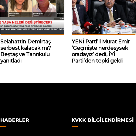
Selahattin Demirtaş
YENİ Parti’li Murat Emir
serbest kalacak mı?
‘Geçmişte nerdesysek
Beştaş ve Tanrıkulu
oradayız’ dedi, İYİ
yanıtladı
Parti’den tepki geldi
HABERLER
KVKK BILGILENDIRMESI