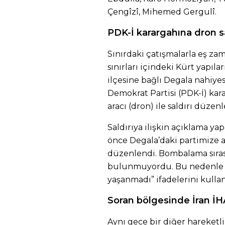
Çengîzî, Mihemed Gergulî.
PDK-İ karargahına dron sa
Sınırdaki çatışmalarla eş zam
sınırları içindeki Kürt yapılar
ilçesine bağlı Degala nahiye
Demokrat Partisi (PDK-İ) kar
aracı (dron) ile saldırı düzenl
Saldırıya ilişkin açıklama yapa
önce Degala’daki partimize ait
düzenlendi. Bombalama sıra
bulunmuyordu. Bu nedenle s
yaşanmadı” ifadelerini kullan
Soran bölgesinde İran İH
Aynı gece bir diğer hareketlil