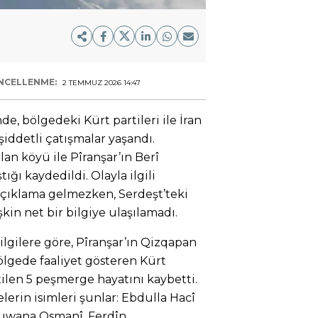
NCELLENME:
2 TEMMUZ 2026 14:47
de, bölgedeki Kürt partileri ile İran
şiddetli çatışmalar yaşandı.
an köyü ile Pîranşar’ın Berî
ğı kaydedildi. Olayla ilgili
açıklama gelmezken, Serdeşt’teki
şkin net bir bilgiye ulaşılamadı.
ilgilere göre, Pîranşar’ın Qizqapan
ölgede faaliyet gösteren Kürt
tilen 5 peşmerge hayatını kaybetti.
rin isimleri şunlar: Ebdulla Hacî
Tuwana Osmanî, Ferdîn