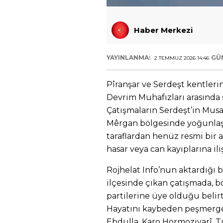
Haber Merkezi
YAYINLANMA:
GÜ
2 TEMMUZ 2026 14:46
Pîranşar ve Serdeşt kentlerin
Devrim Muhafızları arasında 
Çatışmaların Serdeşt’in Musal
Mêrgan bölgesinde yoğunlaştı
taraflardan henüz resmi bir 
hasar veya can kayıplarına ili
Rojhelat Info’nun aktardığı b
ilçesinde çıkan çatışmada, b
partilerine üye olduğu belir
Hayatını kaybeden peşmergele
Ebdulla, Karo Hormoziyarî, 