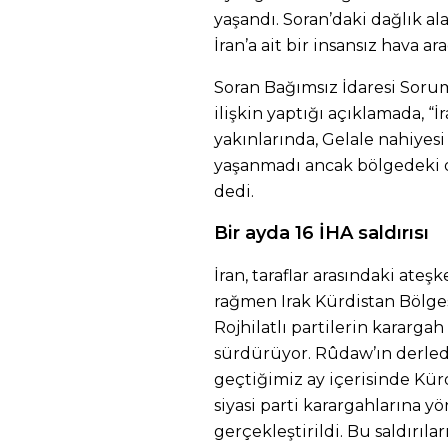
yaşandı. Soran’daki dağlık al
İran’a ait bir insansız hava ar
Soran Bağımsız İdaresi Sor
ilişkin yaptığı açıklamada, “İ
yakınlarında, Gelale nahiyesi
yaşanmadı ancak bölgedeki ot
dedi.
Bir ayda 16 İHA saldırısı
İran, taraflar arasındaki ate
rağmen Irak Kürdistan Bölges
Rojhilatlı partilerin karargah
sürdürüyor. Rûdaw’ın derledi
geçtiğimiz ay içerisinde Kürd
siyasi parti karargahlarına yö
gerçekleştirildi. Bu saldırıları