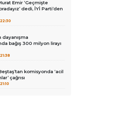
i Murat Emir ‘Geçmişte
radayız’ dedi, İYİ Parti’den
22:30
in dayanışma
a bağış 300 milyon lirayı
21:38
Beştaş’tan komisyonda ‘acil
lar’ çağrısı
21:10