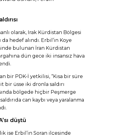
ldırısı
anlı olarak, Irak Kürdistan Bölgesi
ı da hedef alındı. Erbil’in Koye
sinde bulunan İran Kürdistan
argahına dün gece iki insansız hava
endi.
n bir PDK-İ yetkilisi, “Kısa bir süre
 bir üsse iki dronla saldırı
sında bölgede hiçbir Peşmerge
aldırıda can kaybı veya yaralanma
dı.
A’sı düştü
ik ise Erbil’in Soran ilçesinde