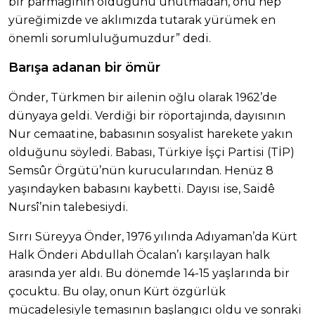
bir parmağının olduğunu unutmadan, onu hep
yüreğimizde ve aklımızda tutarak yürümek en
önemli sorumluluğumuzdur” dedi.
Barışa adanan bir ömür
Önder, Türkmen bir ailenin oğlu olarak 1962’de
dünyaya geldi. Verdiği bir röportajında, dayısının
Nur cemaatine, babasının sosyalist harekete yakın
olduğunu söyledi. Babası, Türkiye İşçi Partisi (TİP)
Semsûr Örgütü’nün kurucularından. Henüz 8
yaşındayken babasını kaybetti. Dayısı ise, Saidê
Nursî’nin talebesiydi.
Sırrı Süreyya Önder, 1976 yılında Adıyaman’da Kürt
Halk Önderi Abdullah Öcalan’ı karşılayan halk
arasında yer aldı. Bu dönemde 14-15 yaşlarında bir
çocuktu. Bu olay, onun Kürt özgürlük
mücadelesiyle temasının başlangıcı oldu ve sonraki