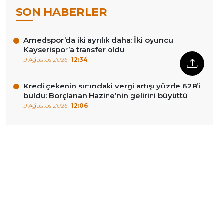
SON HABERLER
Amedspor’da iki ayrılık daha: İki oyuncu
Kayserispor’a transfer oldu
9 Ağustos 2026
12:34
Kredi çekenin sırtındaki vergi artışı yüzde 628’i
buldu: Borçlanan Hazine’nin gelirini büyüttü
9 Ağustos 2026
12:06
Türkiye havalimanlarında 7 ayda 138,8 milyon
yolcu
9 Ağustos 2026
11:45
İsrail’in Suriye’nin güneyindeki hareketliliği
sürüyor: Kuneytra’ya tanklarla girildi, Dera’da bir
genç gözaltına alındı
9 Ağustos 2026
11:36