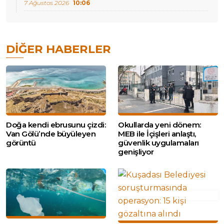
7 Ağustos 2026
10:06
DIĞER HABERLER
Doğa kendi ebrusunu çizdi:
Okullarda yeni dönem:
Van Gölü’nde büyüleyen
MEB ile İçişleri anlaştı,
görüntü
güvenlik uygulamaları
genişliyor