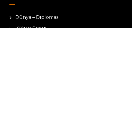
Dünya – Diplomasi
Kültür Sanat
Ekonomi – Emek
Bilim & Teknoloji
Spor
KVKK BILGILENDIRMESI
Kamera Aydınlatma Metni
Hizmet Şartları
Çerez Politikası
Müşteri Aydınlatma Metni