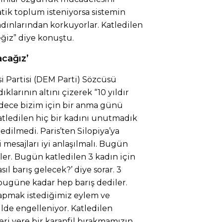
tik toplum isteniyorsa sistemin
adınlarından korkuyorlar. Katledilen
ğiz” diye konuştu.
cağız’
si Partisi (DEM Parti) Sözcüsü
ıklarının altını çizerek “10 yıldır
adece bizim için bir anma günü
atledilen hiç bir kadını unutmadık
ledilmedi. Paris’ten Silopiya’ya
 mesajları iyi anlaşılmalı. Bugün
ler. Bugün katledilen 3 kadın için
ıl barış gelecek?’ diye sorar. 3
 bugüne kadar hep barış dediler.
apmak istediğimiz eylem ve
ilde engelleniyor. Katledilen
eri yere bir karanfil bırakmamızın