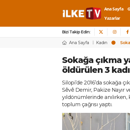
Ana Sayfa
Yazarlar
Bizi Takip Edin:
Ana Sayfa
Kadın
Soka
Sokağa çıkma y
öldürülen 3 kadı
Silopi’de 2016’da sokağa çı
Sêvê Demir, Pakize Nayır v
yıldönümlerinde anılırken, 
toplum çağrısı yaptı.