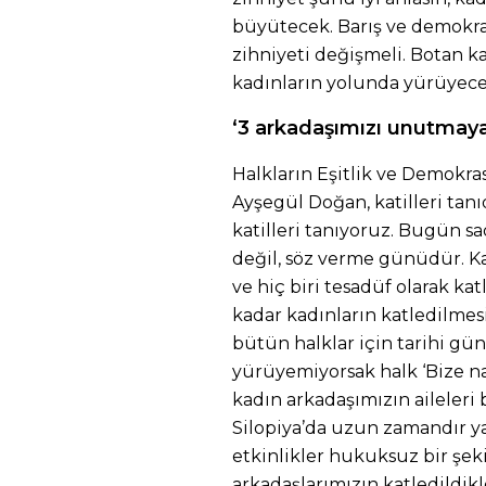
büyütecek. Barış ve demokra
zihniyeti değişmeli. Botan k
kadınların yolunda yürüyece
‘3 arkadaşımızı unutmaya
Halkların Eşitlik ve Demokra
Ayşegül Doğan, katilleri tanıd
katilleri tanıyoruz. Bugün s
değil, söz verme günüdür. K
ve hiç biri tesadüf olarak kat
kadar kadınların katledilmesi
bütün halklar için tarihi gün
yürüyemiyorsak halk ‘Bize nas
kadın arkadaşımızın aileleri
Silopiya’da uzun zamandır y
etkinlikler hukuksuz bir şek
arkadaşlarımızın katledildikl