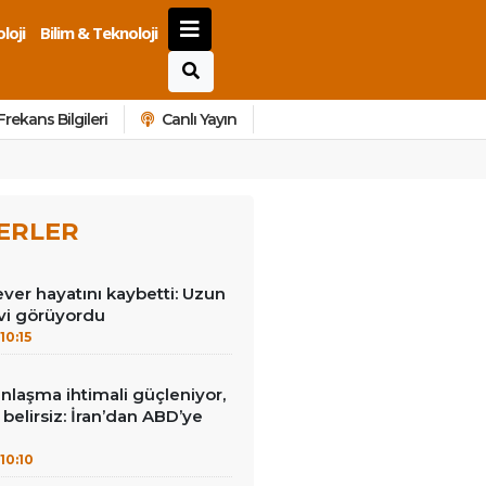
loji
Bilim & Teknoloji
Frekans Bilgileri
Canlı Yayın
ERLER
ever hayatını kaybetti: Uzun
vi görüyordu
10:15
laşma ihtimali güçleniyor,
i belirsiz: İran’dan ABD’ye
10:10