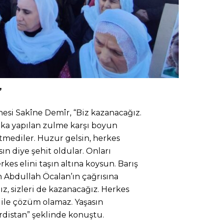
’
esi Sakîne Demîr, “Biz kazanacağız.
alka yapılan zulme karşı boyun
mediler. Huzur gelsin, herkes
sın diye şehit oldular. Onları
kes elini taşın altına koysun. Barış
ın Abdullah Öcalan’ın çağrısına
z, sizleri de kazanacağız. Herkes
 ile çözüm olamaz. Yaşasın
rdistan” şeklinde konuştu.