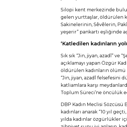
Silopi kent merkezinde bulu
gelen yurttaşlar, öldürülen k
Sakinelerinin, Sêvêlerin, Pa
yeşerir” pankartı eşliğinde a
‘Katledilen kadınların yo
Sık sık “Jin, jiyan, azadî” ve 
açıklamayı yapan Özgür Kadı
öldürülen kadınların ölümü zı
“Jin, jiyan, azadî felsefesin
katliamlara karşı meydanlard
Toplum Süreci’ne öncülük e
DBP Kadın Meclisi Sözcüsü B
kadınları anarak “10 yıl geçt
yılda kadınlar özgürlükler iç
zihniyet şunu iyi anlasın, k