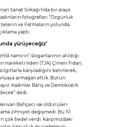
nan Sanat Sokağı’nda bir araya
adınların fotoğrafları “Özgürlük
kîzelerin ve Fatmaların yolunda
çıklama yaptı.
lunda yürüyeceğiz’
“Şehîd namirin” sloganlarının atıldığı
n Hareketi’nden (TJA) Çimen Fidan,
lgıtlarla karşıladığını belirterek,
i dünyaya armağan ettik. Bütün
ayız. Kadınlar Barış ve Demokratik
decek” dedi.
erivan Bahçeci ise öldürülen
i, ama zihniyet değişmedi. Bu 10
in çok bedel verdi. Karşımızdaki
adınlar özgürlük mücadelesini