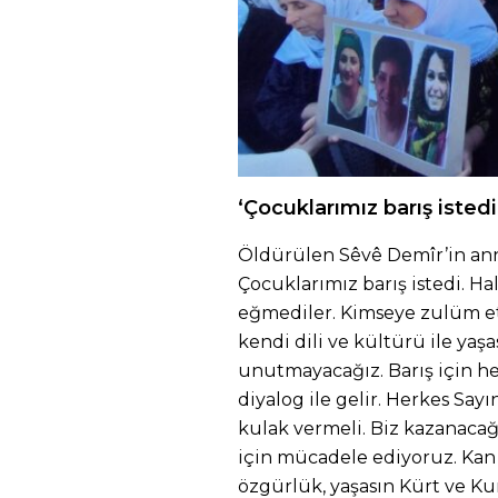
‘Çocuklarımız barış istedi
Öldürülen Sêvê Demîr’in ann
Çocuklarımız barış istedi. H
eğmediler. Kimseye zulüm et
kendi dili ve kültürü ile yaşa
unutmayacağız. Barış için her
diyalog ile gelir. Herkes Say
kulak vermeli. Biz kazanacağı
için mücadele ediyoruz. Kan
özgürlük, yaşasın Kürt ve Ku