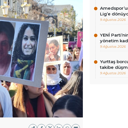
Amedspor’un 
Lig’e dönüyor
9 Ağustos 2026
YENİ Parti’ni
yönetim kadr
9 Ağustos 2026
Yurttaş borc
takibe düşme
9 Ağustos 2026