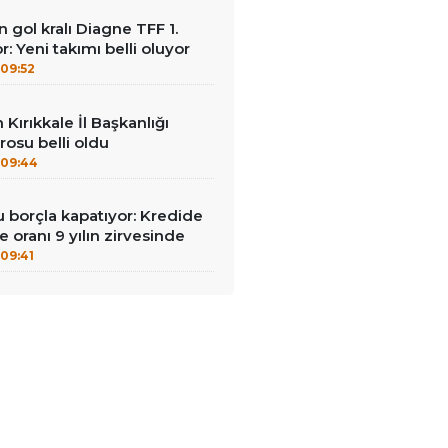
gol kralı Diagne TFF 1.
: Yeni takımı belli oluyor
09:52
n Kırıkkale İl Başkanlığı
osu belli oldu
09:44
u borçla kapatıyor: Kredide
 oranı 9 yılın zirvesinde
09:41