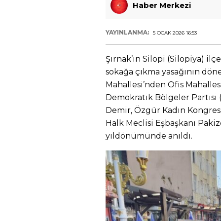
Haber Merkezi
YAYINLANMA:
5 OCAK 2026 16:53
Şırnak’ın Silopi (Silopiya) ilç
sokağa çıkma yasağının döne
Mahallesi’nden Ofis Mahalles
Demokratik Bölgeler Partisi 
Demir, Özgür Kadın Kongresi 
Halk Meclisi Eşbaşkanı Pakiz
yıldönümünde anıldı.