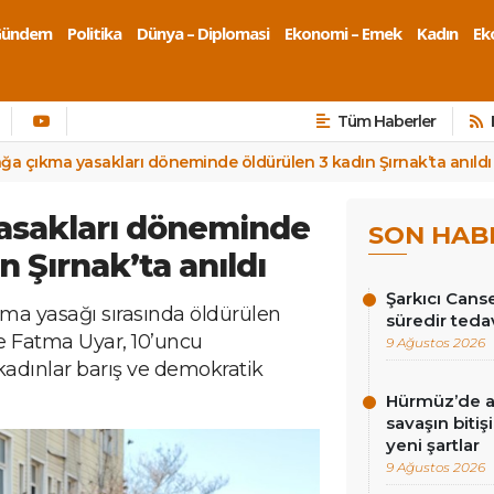
Gündem
Politika
Dünya – Diplomasi
Ekonomi – Emek
Kadın
Eko
Tüm Haberler
ğa çıkma yasakları döneminde öldürülen 3 kadın Şırnak’ta anıldı
asakları döneminde
SON HAB
n Şırnak’ta anıldı
Şarkıcı Cans
kma yasağı sırasında öldürülen
süredir teda
e Fatma Uyar, 10’uncu
9 Ağustos 2026
kadınlar barış ve demokratik
Hürmüz’de an
savaşın bitiş
yeni şartlar
9 Ağustos 2026