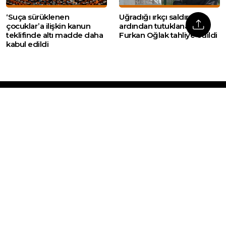
‘Suça sürüklenen
Uğradığı ırkçı saldırının
çocuklar’a ilişkin kanun
ardından tutuklanan
teklifinde altı madde daha
Furkan Oğlak tahliye edildi
kabul edildi
Web sitemizde yer alan haber içerikleri izin
alınmadan, kaynak gösterilerek dahi iktibas
edilemez. Kanuna aykırı ve izinsiz olarak
kopyalanamaz, başka yerde yayınlanamaz.