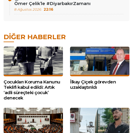
Ömer Çelik’le #DiyarbakırZamanı
8 Ağustos 2026
22:16
DIĞER HABERLER
Çocukları Koruma Kanunu
İlkay Çiçek görevden
Teklifi kabul edildi: Artık
uzaklaştırıldı
‘adli süreçteki çocuk’
denecek