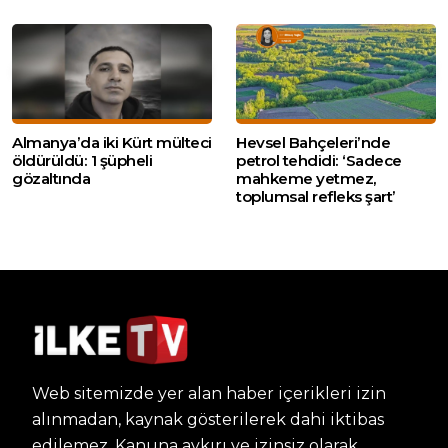
Almanya’da iki Kürt mülteci
Hevsel Bahçeleri’nde
öldürüldü: 1 şüpheli
petrol tehdidi: ‘Sadece
gözaltında
mahkeme yetmez,
toplumsal refleks şart’
Web sitemizde yer alan haber içerikleri izin
alınmadan, kaynak gösterilerek dahi iktibas
edilemez. Kanuna aykırı ve izinsiz olarak