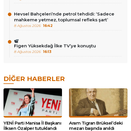
Hevsel Bahçeleri’nde petrol tehdidi: ‘Sadece
mahkeme yetmez, toplumsal refleks şart’
8 Ağustos 2026
16:42
Figen Yüksekdağ İlke TV’ye konuştu
8 Ağustos 2026
16:13
DIĞER HABERLER
YENİ Parti Manisa İl Başkanı
Aram Tigran Brüksel’deki
İlksen Özalper tutuklandı
mezarı başında anıldı