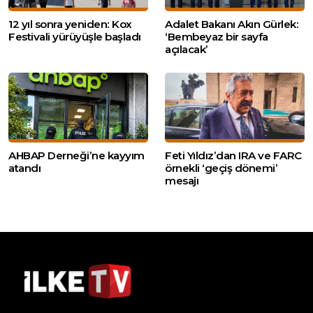
12 yıl sonra yeniden: Kox
Adalet Bakanı Akın Gürlek:
Festivali yürüyüşle başladı
‘Bembeyaz bir sayfa
açılacak’
AHBAP Derneği’ne kayyım
Feti Yıldız’dan IRA ve FARC
atandı
örnekli ‘geçiş dönemi’
mesajı