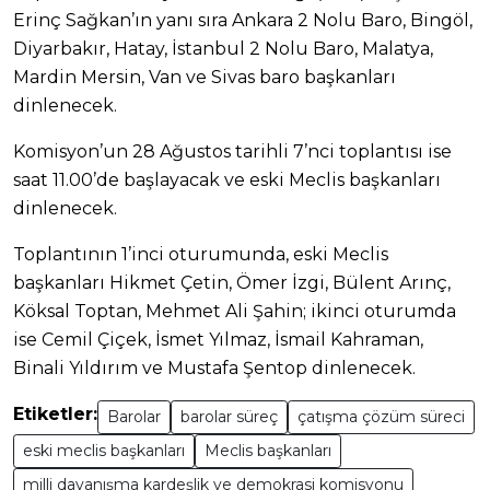
Erinç Sağkan’ın yanı sıra Ankara 2 Nolu Baro, Bingöl,
Diyarbakır, Hatay, İstanbul 2 Nolu Baro, Malatya,
Mardin Mersin, Van ve Sivas baro başkanları
dinlenecek.
Komisyon’un 28 Ağustos tarihli 7’nci toplantısı ise
saat 11.00’de başlayacak ve eski Meclis başkanları
dinlenecek.
Toplantının 1’inci oturumunda, eski Meclis
başkanları Hikmet Çetin, Ömer İzgi, Bülent Arınç,
Köksal Toptan, Mehmet Ali Şahin; ikinci oturumda
ise Cemil Çiçek, İsmet Yılmaz, İsmail Kahraman,
Binali Yıldırım ve Mustafa Şentop dinlenecek.
Etiketler:
Barolar
barolar süreç
çatışma çözüm süreci
eski meclis başkanları
Meclis başkanları
milli dayanışma kardeşlik ve demokrasi komisyonu