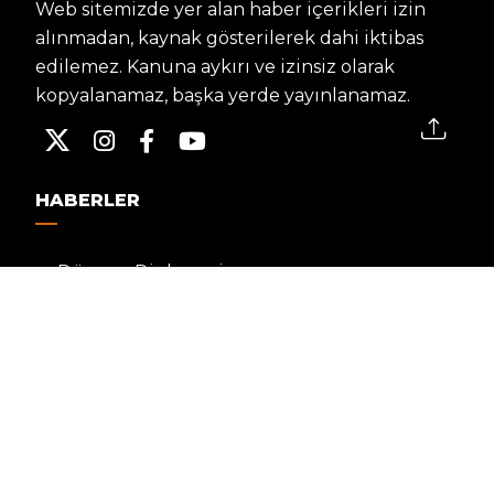
Web sitemizde yer alan haber içerikleri izin
alınmadan, kaynak gösterilerek dahi iktibas
edilemez. Kanuna aykırı ve izinsiz olarak
kopyalanamaz, başka yerde yayınlanamaz.
HABERLER
Dünya – Diplomasi
Kültür Sanat
Ekonomi – Emek
Bilim & Teknoloji
Spor