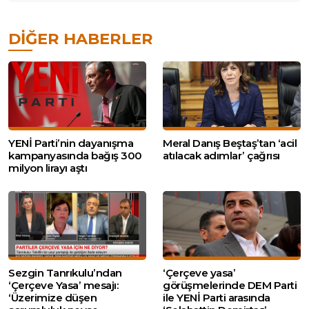
DIĞER HABERLER
YENİ Parti’nin dayanışma
Meral Danış Beştaş’tan ‘acil
kampanyasında bağış 300
atılacak adımlar’ çağrısı
milyon lirayı aştı
Sezgin Tanrıkulu’ndan
‘Çerçeve yasa’
‘Çerçeve Yasa’ mesajı:
görüşmelerinde DEM Parti
‘Üzerimize düşen
ile YENİ Parti arasında