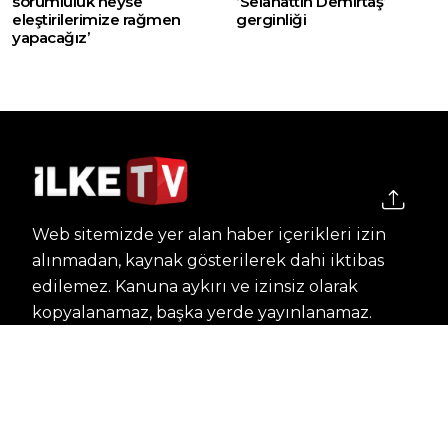
sorumluluk neyse
‘Selahattin Demirtaş’
eleştirilerimize rağmen
gerginliği
yapacağız’
Web sitemizde yer alan haber içerikleri izin
alınmadan, kaynak gösterilerek dahi iktibas
edilemez. Kanuna aykırı ve izinsiz olarak
kopyalanamaz, başka yerde yayınlanamaz.
HABERLER