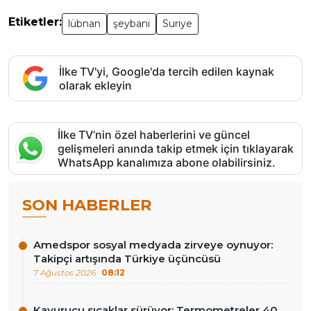
Etiketler:
lübnan
şeybani
Suriye
İlke TV'yi, Google'da tercih edilen kaynak
olarak ekleyin
İlke TV’nin özel haberlerini ve güncel
gelişmeleri anında takip etmek için tıklayarak
WhatsApp kanalımıza abone olabilirsiniz.
SON HABERLER
Amedspor sosyal medyada zirveye oynuyor:
Takipçi artışında Türkiye üçüncüsü
7 Ağustos 2026
08:12
Kavurucu sıcaklar sürüyor: Termometreler 40