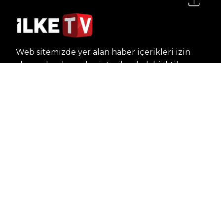
Web sitemizde yer alan haber içerikleri izin
alınmadan, kaynak gösterilerek dahi iktibas
edilemez. Kanuna aykırı ve izinsiz olarak
kopyalanamaz, başka yerde yayınlanamaz.
HABERLER
Dünya – Diplomasi
Kültür Sanat
Ekonomi – Emek