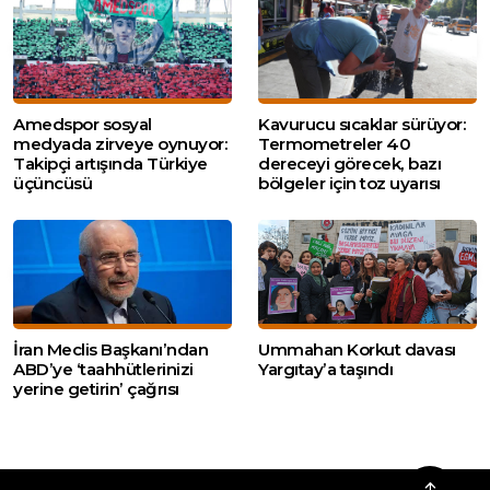
Amedspor sosyal
Kavurucu sıcaklar sürüyor:
medyada zirveye oynuyor:
Termometreler 40
Takipçi artışında Türkiye
dereceyi görecek, bazı
üçüncüsü
bölgeler için toz uyarısı
İran Meclis Başkanı’ndan
Ummahan Korkut davası
ABD’ye ‘taahhütlerinizi
Yargıtay’a taşındı
yerine getirin’ çağrısı