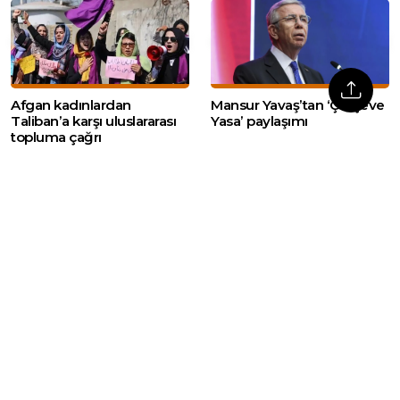
Afgan kadınlardan
Mansur Yavaş’tan ‘Çerçeve
Taliban’a karşı uluslararası
Yasa’ paylaşımı
topluma çağrı
Web sitemizde yer alan haber içerikleri izin
alınmadan, kaynak gösterilerek dahi iktibas
edilemez. Kanuna aykırı ve izinsiz olarak
kopyalanamaz, başka yerde yayınlanamaz.