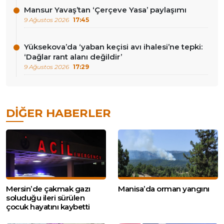
Mansur Yavaş’tan ‘Çerçeve Yasa’ paylaşımı
9 Ağustos 2026
17:45
Yüksekova’da ‘yaban keçisi avı ihalesi’ne tepki:
‘Dağlar rant alanı değildir’
9 Ağustos 2026
17:29
DIĞER HABERLER
Mersin’de çakmak gazı
Manisa’da orman yangını
soluduğu ileri sürülen
çocuk hayatını kaybetti