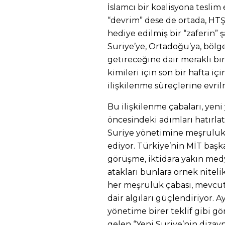
İslamcı bir koalisyona teslim 
“devrim” dese de ortada, HT
hediye edilmiş bir “zaferin” 
Suriye’ye, Ortadoğu’ya, bölg
getireceğine dair meraklı bir
kimileri için son bir hafta iç
ilişkilenme süreçlerine evri
Bu ilişkilenme çabaları, yen
öncesindeki adımları hatırlatı
Suriye yönetimine meşruluk
ediyor. Türkiye’nin MİT başk
görüşme, iktidara yakın med
atakları bunlara örnek niteli
her meşruluk çabası, mevcut
dair algıları güçlendiriyor. 
yönetime birer teklif gibi gör
gelen “Yeni Suriye’nin dizaynı