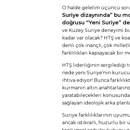
O halde gelelim üçüncü sor
Suriye dizaynında” bu 
doğrusu “Yeni Suriye” d
ve Kuzey Suriye deneyimi bu
kadar var olacak? HTŞ ve koa
denli çok inançlı, çok millet
farklılıkları kapsayacak bi
HTŞ liderliğinin sergiledi
nede yeni Suriye’nin kurucu 
ihtiva ediyor! Bunca farklılı
kurmanın altın anahtarların
yaratabilecekleri konusunda
sağlayan ideolojik arka planl
Suriye farklılıklarının uyumu
ancak istikrarlı, huzurlu bir