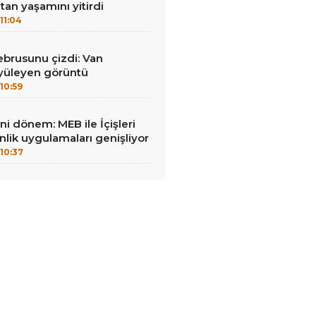
an yaşamını yitirdi
11:04
brusunu çizdi: Van
yüleyen görüntü
10:59
ni dönem: MEB ile İçişleri
enlik uygulamaları genişliyor
10:37