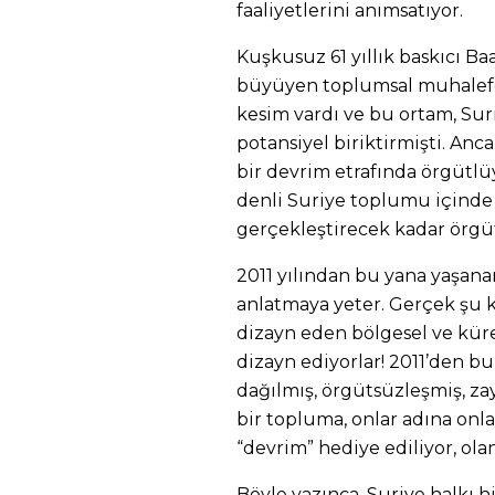
faaliyetlerini anımsatıyor.
Kuşkusuz 61 yıllık baskıcı Ba
büyüyen toplumsal muhalefet
kesim vardı ve bu ortam, Su
potansiyel biriktirmişti. Anc
bir devrim etrafında örgütl
denli Suriye toplumu içinde
gerçekleştirecek kadar örg
2011 yılından bu yana yaşan
anlatmaya yeter. Gerçek şu ki
dizayn eden bölgesel ve küre
dizayn ediyorlar! 2011’den bu
dağılmış, örgütsüzleşmiş, za
bir topluma, onlar adına onla
“devrim” hediye ediliyor, ola
Böyle yazınca, Suriye halkı 