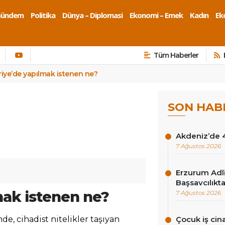
Gündem
Politika
Dünya – Diplomasi
Ekonomi – Emek
Kadın
Eko
Tüm Haberler
riye’de yapılmak istenen ne?
SON HAB
Akdeniz’de 
7 Ağustos 2026
Erzurum Adli
Başsavcılıkt
mak istenen ne?
7 Ağustos 2026
e, cihadist nitelikler taşıyan
Çocuk iş cina