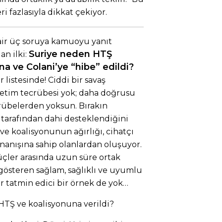
i fazlasıyla dikkat çekiyor.
air üç soruya kamuoyu yanıt
Suriye neden HTŞ
an ilki:
ona ve Colani’ye “hibe” edildi?
r listesinde! Ciddi bir savaş
etim tecrübesi yok; daha doğrusu
rübelerden yoksun. Bırakın
sı tarafından dahi desteklendiğini
ve koalisyonunun ağırlığı, cihatçı
nanışına sahip olanlardan oluşuyor.
güçler arasında uzun süre ortak
 gösteren sağlam, sağlıklı ve uyumlu
ir tatmin edici bir örnek de yok…
HTŞ ve koalisyonuna verildi?