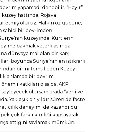
devrim yapamadı denebilir. “Hayır”
n kuzey hattında, Rojava
ar etmiş oluruz. Halkın öz gücüne,
n sahici bir devrimden
uriye’nin kuzeyinde, Kürtlerin
eyime bakmak yeterli aslında.
rına dünyaya mal olan bir karşı
lları boyunca Suriye’nin en istikrarlı
rından birini temsil eden Kuzey
dik anlamda bir devrim.
nemli katkıları olsa da, AKP
le söyleyecek olursam orada “yerli ve
nda. Yaklaşık on yıldır süren de facto
öneticilik deneyimi de kazandı bu
i pek çok farklı kimliği kapsayarak
e inşa ettiğini savlamak mümkün.