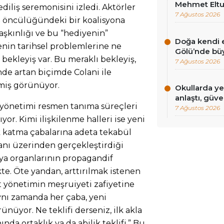
Mehmet Eltut
ediliş seremonisini izledi. Aktörler
7 Ağustos 2026
Ş öncülüğündeki bir koalisyona
şaşkınlığı ve bu “hediyenin”
Doğa kendi e
enin tarihsel problemlerine ne
Gölü’nde bü
 bekleyiş var. Bu meraklı bekleyiş,
7 Ağustos 2026
inde artan biçimde Colani ile
lmiş görünüyor.
Okullarda ye
anlaştı, güv
i yönetimi resmen tanıma süreçleri
7 Ağustos 2026
yor. Kimi ilişkilenme halleri ise yeni
 katma çabalarına adeta tekabül
anı üzerinden gerçekleştirdiği
ya organlarının propagandif
kte. Öte yandan, arttırılmak istenen
 yönetimin meşruiyeti zafiyetine
Aynı zamanda her çaba, yeni
ünüyor. Ne teklifi derseniz, ilk akla
nda ortaklık ya da abilik teklifi.” Bu