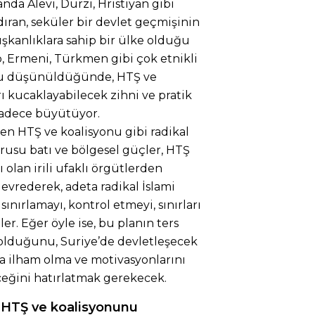
randa Alevi, Dürzi, Hristiyan gibi
ndıran, seküler bir devlet geçmişinin
ışkanlıklara sahip bir ülke olduğu
 Ermeni, Türkmen gibi çok etnikli
ğu düşünüldüğünde, HTŞ ve
ı kucaklayabilecek zihni ve pratik
sadece büyütüyor.
en HTŞ ve koalisyonu gibi radikal
rusu batı ve bölgesel güçler, HTŞ
 olan irili ufaklı örgütlerden
evrederek, adeta radikal İslami
sınırlamayı, kontrol etmeyi, sınırları
r. Eğer öyle ise, bu planın ters
 olduğunu, Suriye’de devletleşecek
ra ilham olma ve motivasyonlarını
ceğini hatırlatmak gerekecek.
HTŞ ve koalisyonunu
: