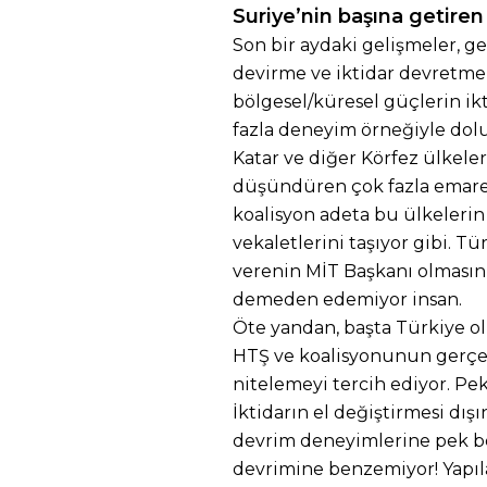
Suriye’nin başına getiren
Son bir aydaki gelişmeler, ge
devirme ve iktidar devretme
bölgesel/küresel güçlerin ikt
fazla deneyim örneğiyle dolu
Katar ve diğer Körfez ülkeler
düşündüren çok fazla emare d
koalisyon adeta bu ülkelerin 
vekaletlerini taşıyor gibi. Tür
verenin MİT Başkanı olmasının
demeden edemiyor insan.
Öte yandan, başta Türkiye ol
HTŞ ve koalisyonunun gerçek
nitelemeyi tercih ediyor. Pe
İktidarın el değiştirmesi dı
devrim deneyimlerine pek be
devrimine benzemiyor! Yapıl