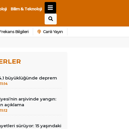
loji
Bilim & Teknoloji
Frekans Bilgileri
Canlı Yayın
ERLER
4,1 büyüklüğünde deprem
11:14
yesi’nin arşivinde yangın:
an açıklama
11:12
yetleri sürüyor: 15 yaşındaki