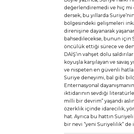
değerlendiremedi ve hiç mi 
dersek, bu yıllarda Suriye’ni
bölgesindeki gelişmeleri ink
direnişine dayanarak yaşana
bahsedilecekse, bunun için S
öncülük ettiği sürece ve den
DAİŞ’in vahşet dolu saldırıla
koyuşla karşılayan ve savaş yı
ve nispeten en güvenli hatla
Suriye deneyimi, bal gibi bil
Enternasyonal dayanışmanın ö
iktidarının sevdiği literatür
milli bir devrim” yaşandı aslı
özerklik içinde idarecilik, y
hat. Ayrıca bu hattın Suriyel
bir nevi “yeni Suriyelilik” d