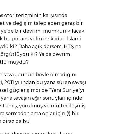
as otoriterizminin karşısında
 ve değişim talep eden geniş bir
riye’de bir devrimi mümkün kılacak
ak bu potansiyelin ne kadarı İslami
üydü ki? Daha açık dersem, HTŞ ne
 örgütlüydü ki? Ya da devrim
ütlü müydü?
an savaş bunun böyle olmadığını
, 2011 yılından bu yana süren savaşı
sel güçler şimdi de “Yeni Suriye”yi
 yana savaşın ağır sonuçları içinde
yıflamış, yorulmuş ve mültecileşmiş
ra sormadan ama onlar için (!) bir
n biraz da bu!
hiç mi devrim yapma koşullarını