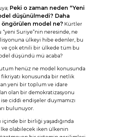
Peki o zaman neden “Yeni
uya;
model düşünülmedi? Daha
e öngörülen model ne?
Kürtler
 “yeni Suriye”nin neresinde, ne
lisyonuna ülkeyi hibe edenler, bu
li ve çok etnili bir ülkede tüm bu
r model düşündü mü acaba?
ği tutum henüz ne model konusunda
fikriyatı konusunda bir netlik
ktan yeni bir toplum ve idare
dan olan bir demokratizasyonu
 ise ciddi endişeler duymamızı
arı bulunuyor.
 içinde bir birliği yaşadığında
 ülke olabilecek iken ülkenin