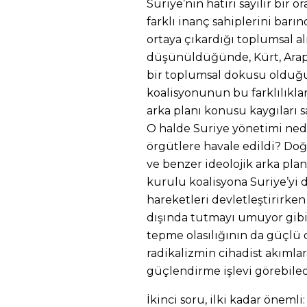
Suriye’nin hatırı sayılır bir o
farklı inanç sahiplerini barı
ortaya çıkardığı toplumsal al
düşünüldüğünde, Kürt, Arap,
bir toplumsal dokusu oldu
koalisyonunun bu farklılıklar
arka planı konusu kaygıları 
O halde Suriye yönetimi ned
örgütlere havale edildi? Doğ
ve benzer ideolojik arka planı
kurulu koalisyona Suriye’yi d
hareketleri devletleştirirken 
dışında tutmayı umuyor gibile
tepme olasılığının da güçlü
radikalizmin cihadist akımla
güçlendirme işlevi görebile
İkinci soru, ilki kadar önemli