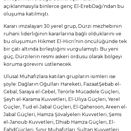
açıklanmasıyla binlerce genç El-ErebDağı’ndan bu
oluşuma katılmıştı.
Kararı imzalayan 30 yerel grup, Dürzi mezhebinin
ruhani liderliğinin kararlarına bağlı olduklarını ve
bu oluşumun Hikmet El-Hicri’nin öncülüğünde tek
bir çatı altında birleştiğini vurgulamıştı. Bu yeni
güç, Dürzilerin resmi askeri ordusu olarak bölgeyi
koruma görevini üstlenecek.
Ulusal Muhafızlara katılan grupların isimleri ise
şöyle: Dağların Oğulları Hareketi, FazaatŞebab el-
Cebal, Saraya el-Cebel, Terörle Mücadele Güçleri,
Şeyh el-Karama Kuvvetleri, El-Uliya Güçleri, Yerel
Güçler, Tud el-Jabal Güçleri, El-Qaheroon, Areen el-
Jabal Güçleri, Hamza Şövalyeleri Kuvvetleri, Şems
el-Janoub Kuvvetleri, Dhiab Hamza Güçleri, El-
FahdGüçleri, Sınır Muhafızları, Sultan Kuvvetleri,