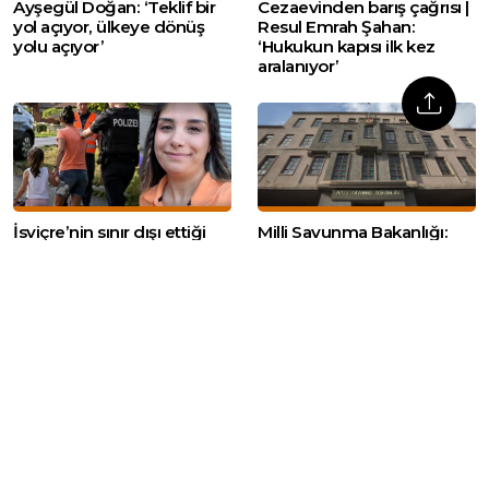
Ayşegül Doğan: ‘Teklif bir
Cezaevinden barış çağrısı |
yol açıyor, ülkeye dönüş
Resul Emrah Şahan:
yolu açıyor’
‘Hukukun kapısı ilk kez
aralanıyor’
İsviçre’nin sınır dışı ettiği
Milli Savunma Bakanlığı:
Bahar Yalçınkaya
‘Kalıcı barış için her tedbir
tutuklandı: 15 aylık
alınacak’
bebeğiyle cezaevinde