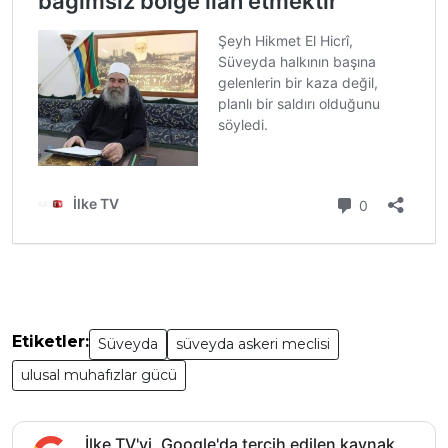
Etiketler:
Süveyda
süveyda askeri meclisi
ulusal muhafızlar gücü
İlke TV'yi, Google'da tercih edilen kaynak