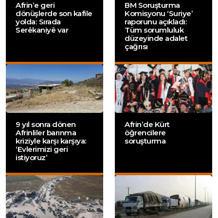
Afrin’e geri
BM Soruşturma
dönüşlerde son kafile
Komisyonu ‘Suriye’
yolda: Sırada
raporunu açıkladı:
Serêkaniyê var
Tüm sorumluluk
düzeyinde adalet
çağrısı
9 yıl sonra dönen
Afrin’de Kürt
Afrinliler barınma
öğrencilere
kriziyle karşı karşıya:
soruşturma
‘Evlerimizi geri
istiyoruz’