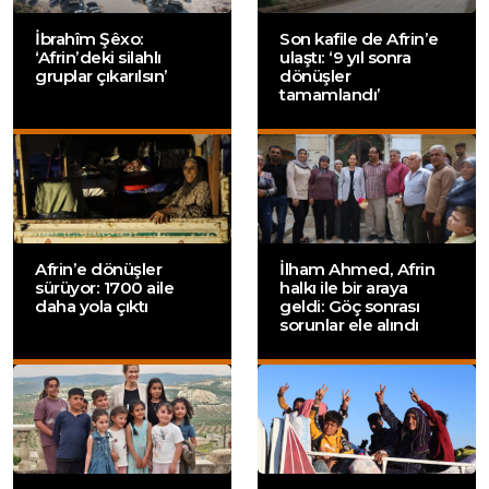
İbrahîm Şêxo:
Son kafile de Afrin’e
‘Afrin’deki silahlı
ulaştı: ‘9 yıl sonra
gruplar çıkarılsın’
dönüşler
tamamlandı’
Afrin’e dönüşler
İlham Ahmed, Afrin
sürüyor: 1700 aile
halkı ile bir araya
daha yola çıktı
geldi: Göç sonrası
sorunlar ele alındı