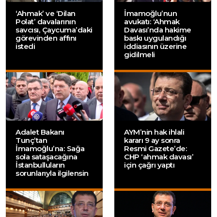
‘Ahmak’ ve ‘Dilan
İmamoğlu’nun
Polat’ davalarının
avukatı: ‘Ahmak
savcısı, Çaycuma’daki
Davası’nda hakime
görevinden affını
baskı uygulandığı
istedi
iddiasının üzerine
gidilmeli
Adalet Bakanı
AYM’nin hak ihlali
Tunç’tan
kararı 9 ay sonra
İmamoğlu’na: Sağa
Resmi Gazete’de:
sola sataşacağına
CHP ‘ahmak davası’
İstanbulluların
için çağrı yaptı
sorunlarıyla ilgilensin