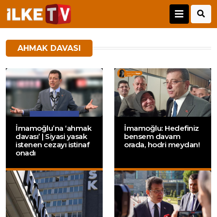
AHMAK DAVASI
İmamoğlu’na ‘ahmak
İmamoğlu: Hedefiniz
davası’ | Siyasi yasak
bensem davam
istenen cezayı istinaf
orada, hodri meydan!
onadı