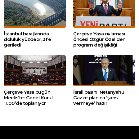
İstanbul barajlarında
Çerçeve Yasa oylaması
doluluk yüzde 51,31’e
öncesi Özgür Özel’den
geriledi
program değişikliği
Çerçeve Yasa bugün
İsrail basını: Netanyahu
Meclis’te: Genel Kurul
Gazze planına ‘şans
11.00’de toplanıyor
vermeye’ hazır