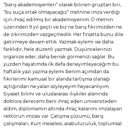
“barış akademisyenleri” olarak bilinen gruptan biri,
“bu suça ortak olmayacağız” metnine imza verdiği
için ihraç edilmiş bir akademisyenim. O metnin
üzerinden 9 yıl geçti ve biz ne barış fikrimizden ne
de zikrimizden vazgeçmedik. Her fırsatta bunu dile
getirmeye devam ettik. Yazmak eylemi ise daha
farklıdır, hele düzenli yazmak. Düşüncelerinizi
organize eder, daha berrak görmenizi sağlar. Bu
yüzden hayatımda ilk defa deneyimleyeceğim bu
haftalık yazı yazma eylemi benim açımdan da
fikirlerimi kamusal bir alanda tartışma olanağı
açtığından ne yalan söyleyeyim heyecanlıyım.
Siyaset bilimi ve uluslararası ilişkiler alanında
doktora derecemi beni ihraç eden üniversiteden
aldım, diplomamın altında ihraç kararımı imzalayan
rektörün imzası var. Çatışma çözümü, barış
çalışmaları, Kürt meselesi, arabuluculuk, toplumsal