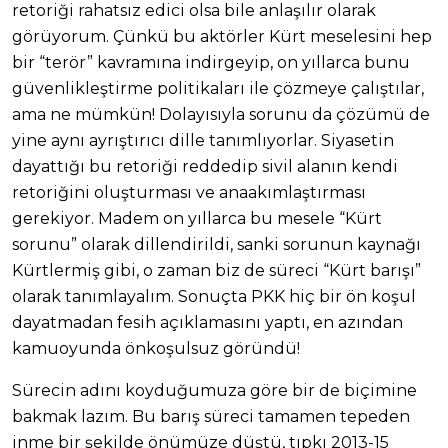
retoriği rahatsız edici olsa bile anlaşılır olarak
görüyorum. Çünkü bu aktörler Kürt meselesini hep
bir “terör” kavramına indirgeyip, on yıllarca bunu
güvenlikleştirme politikaları ile çözmeye çalıştılar,
ama ne mümkün! Dolayısıyla sorunu da çözümü de
yine aynı ayrıştırıcı dille tanımlıyorlar. Siyasetin
dayattığı bu retoriği reddedip sivil alanın kendi
retoriğini oluşturması ve anaakımlaştırması
gerekiyor. Madem on yıllarca bu mesele “Kürt
sorunu” olarak dillendirildi, sanki sorunun kaynağı
Kürtlermiş gibi, o zaman biz de süreci “Kürt barışı”
olarak tanımlayalım. Sonuçta PKK hiç bir ön koşul
dayatmadan fesih açıklamasını yaptı, en azından
kamuoyunda önkoşulsuz göründü!
Sürecin adını koyduğumuza göre bir de biçimine
bakmak lazım. Bu barış süreci tamamen tepeden
inme bir şekilde önümüze düştü, tıpkı 2013-15