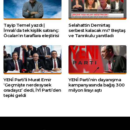
Tayip Temel yazdı |
Selahattin Demirtaş
İmralı’da tek kişilik satranç:
serbest kalacak mı? Beştaş
Öcalan’ın taraflara eleştirisi
ve Tanrıkulu yanıtladı
YENİ Parti’li Murat Emir
YENİ Parti’nin dayanışma
‘Geçmişte nerdesysek
kampanyasında bağış 300
oradayız’ dedi, İYİ Parti’den
milyon lirayı aştı
tepki geldi