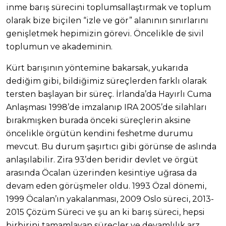
inme barış sürecini toplumsallaştırmak ve toplum
olarak bize biçilen “izle ve gör” alanının sınırlarını
genişletmek hepimizin görevi. Öncelikle de sivil
toplumun ve akademinin.
Kürt barışının yöntemine bakarsak, yukarıda
dediğim gibi, bildiğimiz süreçlerden farklı olarak
tersten başlayan bir süreç. İrlanda’da Hayırlı Cuma
Anlaşması 1998’de imzalanıp IRA 2005’de silahları
bırakmışken burada önceki süreçlerin aksine
öncelikle örgütün kendini feshetme durumu
mevcut. Bu durum şaşırtıcı gibi görünse de aslında
anlaşılabilir. Zira 93’den beridir devlet ve örgüt
arasında Öcalan üzerinden kesintiye uğrasa da
devam eden görüşmeler oldu. 1993 Özal dönemi,
1999 Öcalan’ın yakalanması, 2009 Oslo süreci, 2013-
2015 Çözüm Süreci ve şu an ki barış süreci, hepsi
birbirini tamamlayan süreçler ve devamlılık arz