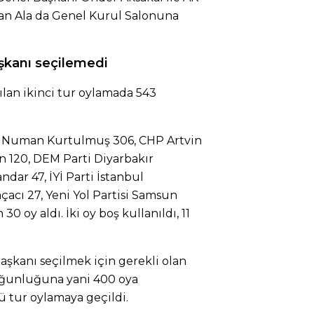
kan Ala da Genel Kurul Salonuna
aşkanı seçilemedi
an ikinci tur oylamada 543
ili Numan Kurtulmuş 306, CHP Artvin
n 120, DEM Parti Diyarbakır
dar 47, İYİ Parti İstanbul
çacı 27, Yeni Yol Partisi Samsun
 oy aldı. İki oy boş kullanıldı, 11
şkanı seçilmek için gerekli olan
çoğunluğuna yani 400 oya
 tur oylamaya geçildi.