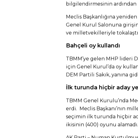
bilgilendirmesinin ardından 
Meclis Başkanlığına yenide
Genel Kurul Salonuna girişin
ve milletvekilleriyle tokalaştı
Bahçeli oy kullandı
TBMM’ye gelen MHP lideri De
için Genel Kurul’da oy kullan
DEM Partili Sakık, yanına gid
İlk turunda hiçbir aday y
TBMM Genel Kurulu’nda Mecli
erdi. Meclis Başkanı’nın mille
seçimin ilk turunda hiçbir a
ikisinin (400) oyunu alamadı.
AK Parti – Numan Kurtulmuş