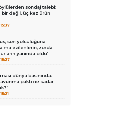
öylülerden sondaj talebi:
a bir değil, üç kez ürün
15:37
us, son yolculuğuna
Daima ezilenlerin, zorda
urların yanında oldu’
15:27
ması dünya basınında:
savunma paktı ne kadar
ak?’
15:21