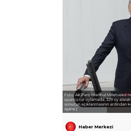
Foto:
AK Parti İstanbul Milletveki
üçüncü tur oylamada, 329 oy alarak
sonucun açıklanmasının ardından k
Ajansı )
Haber Merkezi