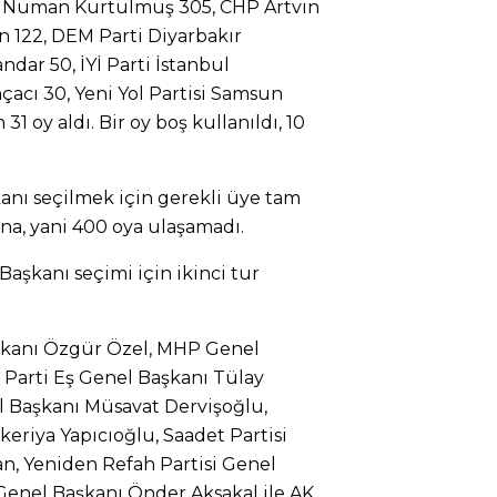
ili Numan Kurtulmuş 305, CHP Artvin
n 122, DEM Parti Diyarbakır
dar 50, İYİ Parti İstanbul
çacı 30, Yeni Yol Partisi Samsun
1 oy aldı. Bir oy boş kullanıldı, 10
anı seçilmek için gerekli üye tam
na, yani 400 oya ulaşamadı.
 Başkanı seçimi için ikinci tur
şkanı Özgür Özel, MHP Genel
 Parti Eş Genel Başkanı Tülay
el Başkanı Müsavat Dervişoğlu,
riya Yapıcıoğlu, Saadet Partisi
, Yeniden Refah Partisi Genel
Genel Başkanı Önder Aksakal ile AK