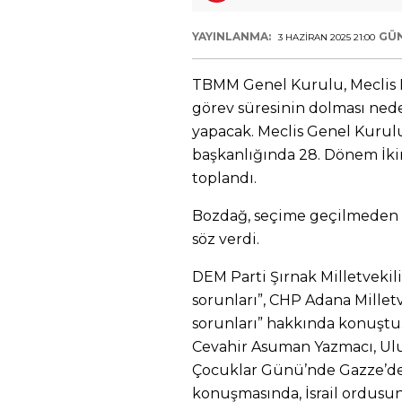
YAYINLANMA:
GÜ
3 HAZIRAN 2025 21:00
TBMM Genel Kurulu, Meclis
görev süresinin dolması nede
yapacak. Meclis Genel Kurul
başkanlığında 28. Dönem İkin
toplandı.
Bozdağ, seçime geçilmeden 
söz verdi.
DEM Parti Şırnak Milletvekili
sorunları”, CHP Adana Mille
sorunları” hakkında konuştu. 
Cevahir Asuman Yazmacı, Ul
Çocuklar Günü’nde Gazze’de
konuşmasında, İsrail ordusu