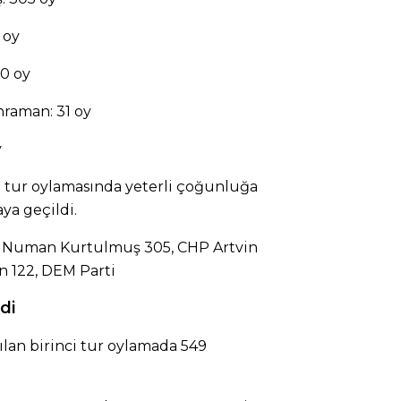
 oy
50 oy
hraman: 31 oy
y
 tur oylamasında yeterli çoğunluğa
aya geçildi.
ili Numan Kurtulmuş 305, CHP Artvin
n 122, DEM Parti
di
an birinci tur oylamada 549