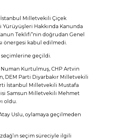
İstanbul Milletvekili Çiçek
ri Yürüyüşleri Hakkında Kanunda
 Kanun Teklifi”nin doğrudan Genel
 önergesi kabul edilmedi.
 seçimlerine geçildi.
ili Numan Kurtulmuş, CHP Artvin
n, DEM Parti Diyarbakır Milletvekili
ti İstanbul Milletvekili Mustafa
rtisi Samsun Milletvekili Mehmet
 oldu.
i Atay Uslu, oylamaya geçilmeden
ağ’ın seçim süreciyle ilgili