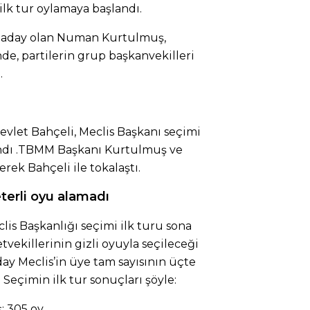
ilk tur oylamaya başlandı.
n aday olan Numan Kurtulmuş,
de, partilerin grup başkanvekilleri
.
vlet Bahçeli, Meclis Başkanı seçimi
dı .
TBMM Başkanı Kurtulmuş ve
erek Bahçeli ile tokalaştı.
eterli oyu alamadı
s Başkanlığı seçimi ilk turu sona
tvekillerinin gizli oyuyla seçileceği
day Meclis’in üye tam sayısının üçte
 Seçimin ilk tur sonuçları şöyle:
: 305 oy