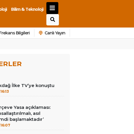
loji
Bilim & Teknoloji
Frekans Bilgileri
Canlı Yayın
ERLER
kdağ İlke TV’ye konuştu
16:13
çeve Yasa açıklaması:
allaştırılmalı, asıl
mdi başlamaktadır’
16:07