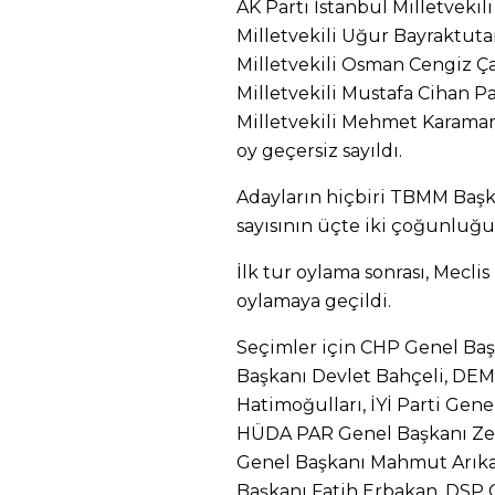
AK Parti İstanbul Milletvek
Milletvekili Uğur Bayraktuta
Milletvekili Osman Cengiz Çan
Milletvekili Mustafa Cihan Pa
Milletvekili Mehmet Karaman 3
oy geçersiz sayıldı.
Adayların hiçbiri TBMM Başk
sayısının üçte iki çoğunluğu
İlk tur oylama sonrası, Meclis
oylamaya geçildi.
Seçimler için CHP Genel Ba
Başkanı Devlet Bahçeli, DEM
Hatimoğulları, İYİ Parti Gen
HÜDA PAR Genel Başkanı Zeke
Genel Başkanı Mahmut Arıkan
Başkanı Fatih Erbakan, DSP 