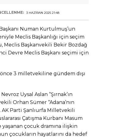
NCELLENME:
3 HAZIRAN 2025 21:48
 Başkanı Numan Kurtulmuş’un
niyle Meclis Başkanlığı için seçim
u, Meclis Başkanvekili Bekir Bozdağ
ci Devre Meclis Başkanı seçimi için
önce 3 milletvekiline gündem dışı
 Nevroz Uysal Aslan “Şırnak’ın
tvekili Orhan Sümer “Adana’nın
AK Parti Şanlıurfa Milletvekili
uslararası Çatışma Kurbanı Masum
 yaşanan çocuk dramına ilişkin
nun çocukların hayatlarını da hedef