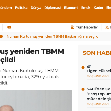
Gündem
Politika
Dünya – Diplomasi
Ekonomi – Emek
Kadın
Eko
Tüm Haberler
Numan Kurtulmuş yeniden TBMM Başkanlığı’na seçildi
uş yeniden TBMM
SON HAB
çildi
ekili Numan Kurtulmuş, TBMM
Figen Yükse
8 Ağustos 2026
tur oylamada, 329 oy alarak
ldi.
SAHİ’den Çer
‘Barış toplums
mücadele şi
8 Ağustos 2026