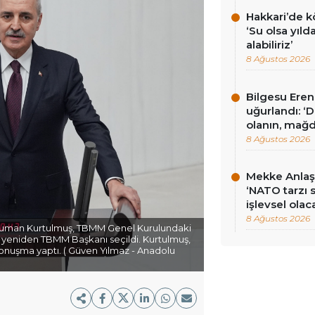
Hakkari’de k
‘Su olsa yıld
alabiliriz’
8 Ağustos 2026
Bilgesu Eren
uğurlandı: ‘
olanın, mağd
8 Ağustos 2026
Mekke Anlaş
‘NATO tarzı 
işlevsel olac
8 Ağustos 2026
li Numan Kurtulmuş, TBMM Genel Kurulundaki
 yeniden TBMM Başkanı seçildi. Kurtulmuş,
onuşma yaptı. ( Güven Yılmaz - Anadolu