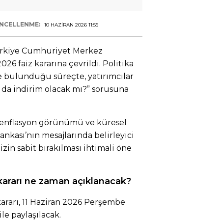
NCELLENME:
10 HAZIRAN 2026 11:55
Türkiye Cumhuriyet Merkez
26 faiz kararına çevrildi. Politika
e bulunduğu süreçte, yatırımcılar
ya da indirim olacak mı?” sorusuna
, enflasyon görünümü ve küresel
nkası’nın mesajlarında belirleyici
izin sabit bırakılması ihtimali öne
kararı ne zaman açıklanacak?
ararı, 11 Haziran 2026 Perşembe
le paylaşılacak.