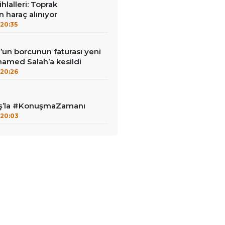
ihlalleri: Toprak
n haraç alınıyor
20:35
un borcunun faturası yeni
hamed Salah’a kesildi
20:26
aş’la #KonuşmaZamanı
20:03