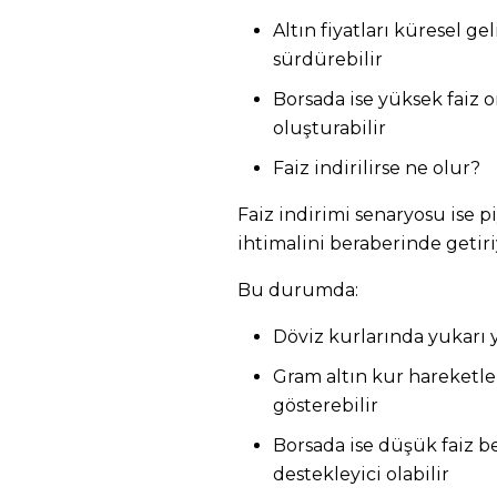
Altın fiyatları küresel g
sürdürebilir
Borsada ise yüksek faiz o
oluşturabilir
Faiz indirilirse ne olur?
Faiz indirimi senaryosu ise 
ihtimalini beraberinde getiri
Bu durumda:
Döviz kurlarında yukarı y
Gram altın kur hareketler
gösterebilir
Borsada ise düşük faiz be
destekleyici olabilir