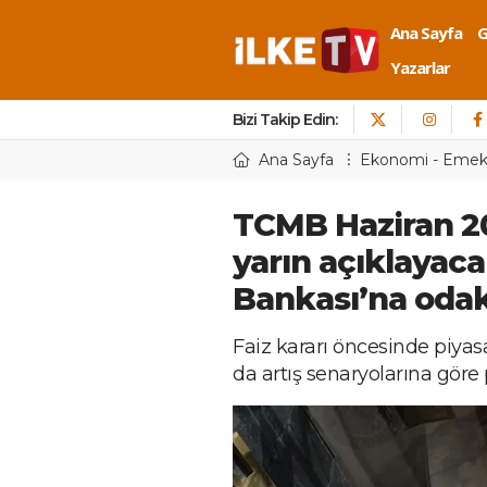
Ana Sayfa
Yazarlar
Bizi Takip Edin:
Ana Sayfa
Ekonomi - Eme
TCMB Haziran 20
yarın açıklayaca
Bankası’na odak
Faiz kararı öncesinde piyasa
da artış senaryolarına gör