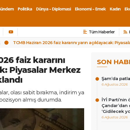
Gündem
Politika
Dünya – Diplomasi
Ekonomi – Emek
Kadın
Eko
Tüm Haberler
k
TCMB Haziran 2026 faiz kararını yarın açıklayacak: Piyasa
26 faiz kararını
SON HAB
k: Piyasalar Merkez
landı
Şam’da patla
6 Ağustos 2026
lar, olası sabit bırakma, indirim ya
e pozisyon almış durumda.
İYİ Parti’nin
Çandar’dan ç
‘Gidilecek yo
6 Ağustos 2026