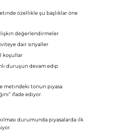
inde özellikle şu başlıklar öne
lişkin değerlendirmeler
viteye dair sinyaller
l koşullar
inli duruşun devam edip
ile metindeki tonun piyasa
ini” ifade ediyor.
akılması durumunda piyasalarda ilk
iyor.