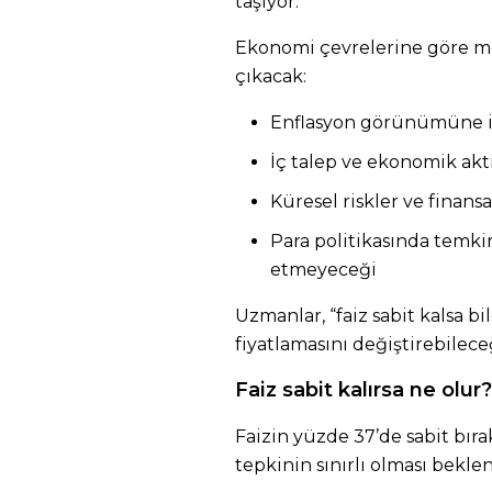
taşıyor.
Ekonomi çevrelerine göre met
çıkacak:
Enflasyon görünümüne i
İç talep ve ekonomik akti
Küresel riskler ve finansa
Para politikasında temk
etmeyeceği
Uzmanlar, “faiz sabit kalsa b
fiyatlamasını değiştirebileceğ
Faiz sabit kalırsa ne olur?
Faizin yüzde 37’de sabit bır
tepkinin sınırlı olması beklen