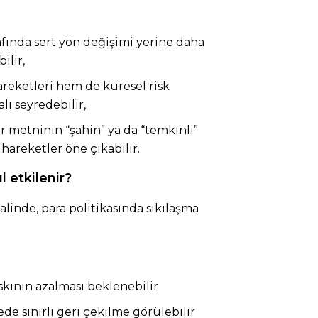
afında sert yön değişimi yerine daha
ilir,
hareketleri hem de küresel risk
alı seyredebilir,
ar metninin “şahin” ya da “temkinli”
hareketler öne çıkabilir.
l etkilenir?
halinde, para politikasında sıkılaşma
skının azalması beklenebilir
de sınırlı geri çekilme görülebilir