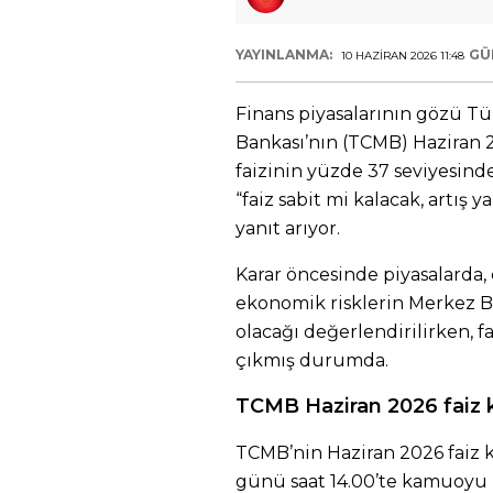
YAYINLANMA:
GÜ
10 HAZIRAN 2026 11:48
Finans piyasalarının gözü 
Bankası’nın (TCMB) Haziran 20
faizinin yüzde 37 seviyesind
“faiz sabit mi kalacak, artış 
yanıt arıyor.
Karar öncesinde piyasalarda
ekonomik risklerin Merkez Ba
olacağı değerlendirilirken, fa
çıkmış durumda.
TCMB Haziran 2026 faiz 
TCMB’nin Haziran 2026 faiz k
günü saat 14.00’te kamuoyu i