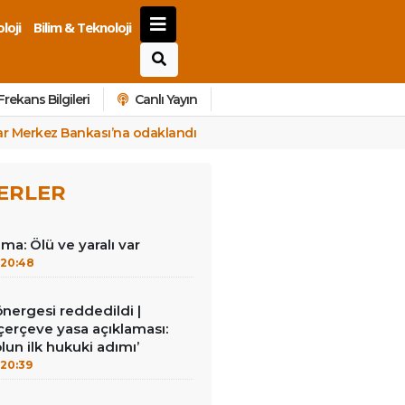
loji
Bilim & Teknoloji
Frekans Bilgileri
Canlı Yayın
lar Merkez Bankası’na odaklandı
ERLER
ma: Ölü ve yaralı var
20:48
 önergesi reddedildi |
erçeve yasa açıklaması:
lun ilk hukuki adımı’
20:39