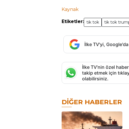
Kaynak
Etiketler:
tik tok
tik tok trum
İlke TV'yi, Google'da
İlke TV’nin özel haber
takip etmek için tık
olabilirsiniz.
DIĞER HABERLER