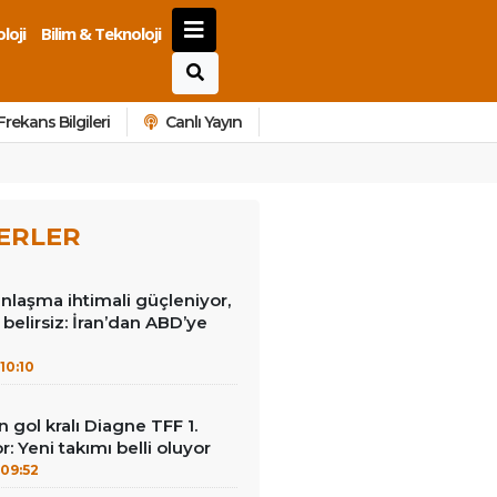
loji
Bilim & Teknoloji
Frekans Bilgileri
Canlı Yayın
ERLER
laşma ihtimali güçleniyor,
i belirsiz: İran’dan ABD’ye
10:10
gol kralı Diagne TFF 1.
: Yeni takımı belli oluyor
09:52