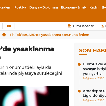
Gündem
Politika
Dünya – Diplomasi
Ekonomi – Emek
Kadın
Eko
Tüm Haberler
TikTok’tan, ABD’de yasaklanma sorununa önlem
D’de yasaklanma
SON HAB
m
Hürmüz’de an
asının önümüzdeki aylarda
savaşın bitiş
arında piyasaya sürüleceğini
yeni şartlar
9 Ağustos 2026
Amedspor’un 
Lig’e dönüyor
9 Ağustos 2026