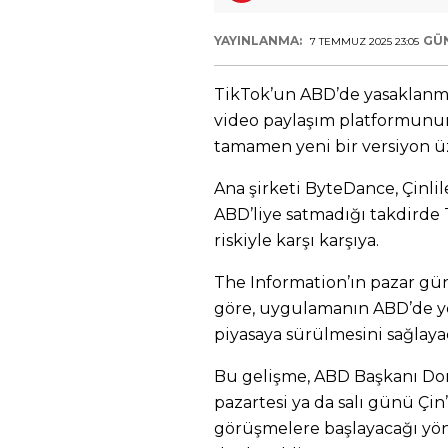
YAYINLANMA:
GÜ
7 TEMMUZ 2025 23:05
TikTok’un ABD’de yasaklanma
video paylaşım platformunun
tamamen yeni bir versiyon üze
Ana şirketi ByteDance, Çinli
ABD’liye satmadığı takdirde
riskiyle karşı karşıya.
The Information’ın pazar gü
göre, uygulamanın ABD’de ye
piyasaya sürülmesini sağlaya
Bu gelişme, ABD Başkanı Do
pazartesi ya da salı günü Çin’
görüşmelere başlayacağı yö