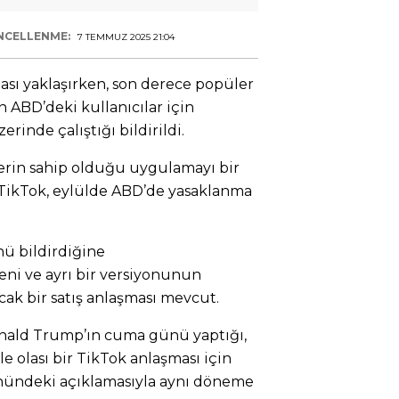
NCELLENME:
7 TEMMUZ 2025 21:04
sı yaklaşırken, son derece popüler
 ABD’deki kullanıcılar için
rinde çalıştığı bildirildi.
lerin sahip olduğu uygulamayı bir
 TikTok, eylülde ABD’de yasaklanma
nü bildirdiğine
ni ve ayrı bir versiyonunun
cak bir satış anlaşması mevcut.
nald Trump’ın cuma günü yaptığı,
le olası bir TikTok anlaşması için
nündeki açıklamasıyla aynı döneme