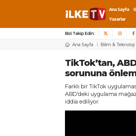
Ana Sayfa
Yazarlar
Bizi Takip Edin:
Ana Sayfa
Bilim & Teknoloji
TikTok’tan, AB
sorununa önle
Farklı bir TikTok uygulam
ABD’deki uygulama mağazal
iddia ediliyor.