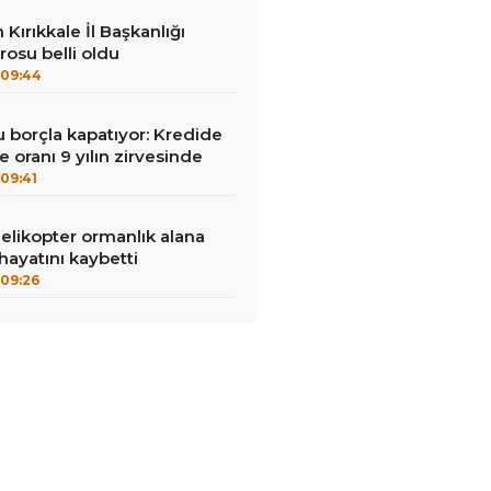
n Kırıkkale İl Başkanlığı
osu belli oldu
09:44
u borçla kapatıyor: Kredide
 oranı 9 yılın zirvesinde
09:41
helikopter ormanlık alana
 hayatını kaybetti
09:26