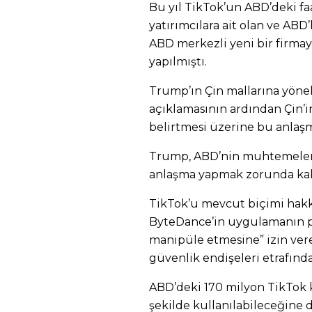
Bu yıl TikTok’un ABD’deki fa
yatırımcılara ait olan ve ABD’l
ABD merkezli yeni bir firmay
yapılmıştı.
Trump’ın Çin mallarına yöne
açıklamasının ardından Çin’
belirtmesi üzerine bu anlaşm
Trump, ABD’nin muhtemelen 
anlaşma yapmak zorunda kala
TikTok’u mevcut biçimi hakkı
ByteDance’in uygulamanın p
manipüle etmesine” izin vere
güvenlik endişeleri etrafınd
ABD’deki 170 milyon TikTok ku
şekilde kullanılabileceğine d