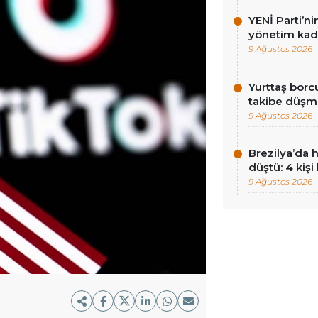
YENİ Parti’ni
yönetim kadr
9 Ağustos 2026
Yurttaş borc
takibe düşme
9 Ağustos 2026
Brezilya’da 
düştü: 4 kişi
9 Ağustos 2026