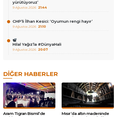
yürütüyoruz’
9 Ağustos 2026
21:44
CHP’li İlhan Kesici: ‘Oyumun rengi hayır’
9 Ağustos 2026
21:10
Hilal Yağız’la #DünyaHali
9 Ağustos 2026
20:07
DIĞER HABERLER
Aram Tigran Bismil’de
Mısır’da altın madeninde