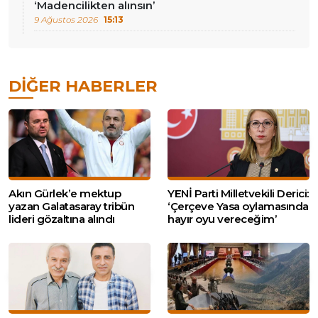
‘Madencilikten alınsın’
9 Ağustos 2026
15:13
DIĞER HABERLER
Akın Gürlek’e mektup
YENİ Parti Milletvekili Derici:
yazan Galatasaray tribün
‘Çerçeve Yasa oylamasında
lideri gözaltına alındı
hayır oyu vereceğim’