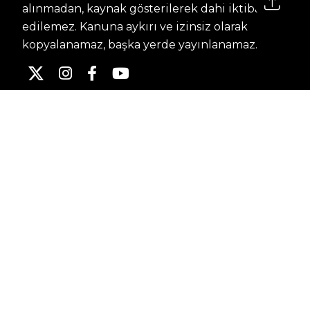
alınmadan, kaynak gösterilerek dahi iktibas
edilemez. Kanuna aykırı ve izinsiz olarak
kopyalanamaz, başka yerde yayınlanamaz.
HABERLER
Dünya – Diplomasi
Kültür Sanat
Ekonomi – Emek
Bilim & Teknoloji
Spor
KVKK BILGILENDIRMESI