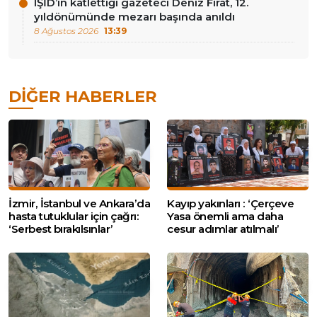
IŞİD’in katlettiği gazeteci Deniz Fırat, 12.
yıldönümünde mezarı başında anıldı
8 Ağustos 2026
13:39
DIĞER HABERLER
İzmir, İstanbul ve Ankara’da
Kayıp yakınları : ‘Çerçeve
hasta tutuklular için çağrı:
Yasa önemli ama daha
‘Serbest bırakılsınlar’
cesur adımlar atılmalı’