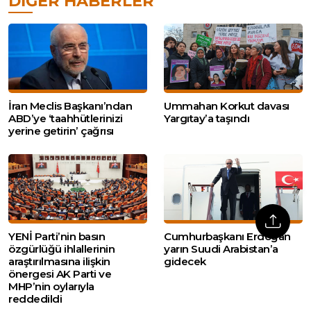
DIĞER HABERLER
İran Meclis Başkanı’ndan
Ummahan Korkut davası
ABD’ye ‘taahhütlerinizi
Yargıtay’a taşındı
yerine getirin’ çağrısı
YENİ Parti’nin basın
Cumhurbaşkanı Erdoğan
özgürlüğü ihlallerinin
yarın Suudi Arabistan’a
araştırılmasına ilişkin
gidecek
önergesi AK Parti ve
MHP’nin oylarıyla
reddedildi